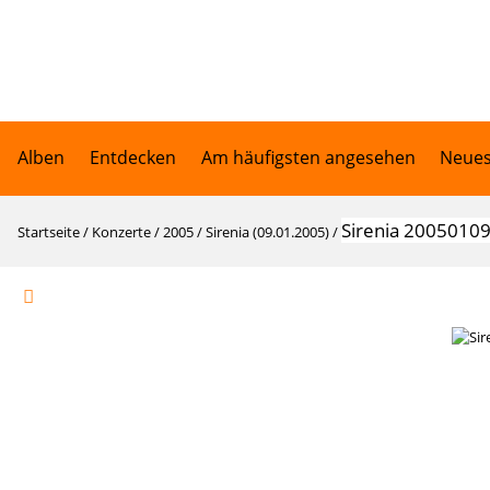
Alben
Entdecken
Am häufigsten angesehen
Neues
Sirenia 20050109
Startseite
/
Konzerte
/
2005
/
Sirenia (09.01.2005)
/