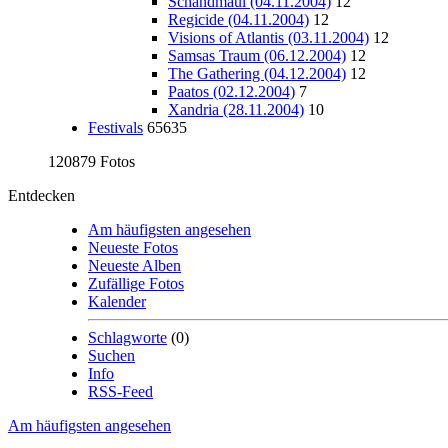
Schandmaul (04.11.2004)
12
Regicide (04.11.2004)
12
Visions of Atlantis (03.11.2004)
12
Samsas Traum (06.12.2004)
12
The Gathering (04.12.2004)
12
Paatos (02.12.2004)
7
Xandria (28.11.2004)
10
Festivals
65635
120879 Fotos
Entdecken
Am häufigsten angesehen
Neueste Fotos
Neueste Alben
Zufällige Fotos
Kalender
Schlagworte
(0)
Suchen
Info
RSS-Feed
Am häufigsten angesehen