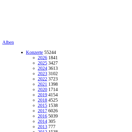
Alben
Konzerte
55244
2026
1841
2025
3427
2024
3613
2023
3102
2022
3723
2021
1398
2020
1714
2019
4154
2018
4525
2015
1538
2017
6026
2016
5039
2014
305
2013
777
2012
1538