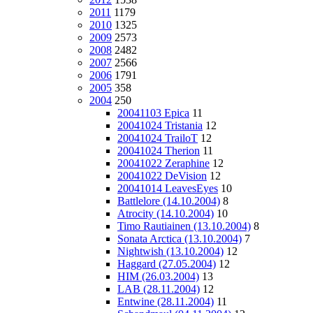
2011
1179
2010
1325
2009
2573
2008
2482
2007
2566
2006
1791
2005
358
2004
250
20041103 Epica
11
20041024 Tristania
12
20041024 TrailoT
12
20041024 Therion
11
20041022 Zeraphine
12
20041022 DeVision
12
20041014 LeavesEyes
10
Battlelore (14.10.2004)
8
Atrocity (14.10.2004)
10
Timo Rautiainen (13.10.2004)
8
Sonata Arctica (13.10.2004)
7
Nightwish (13.10.2004)
12
Haggard (27.05.2004)
12
HIM (26.03.2004)
13
LAB (28.11.2004)
12
Entwine (28.11.2004)
11