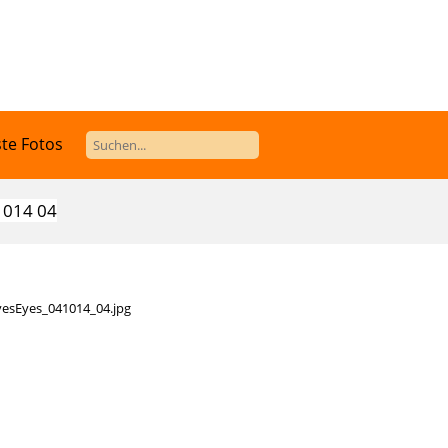
te Fotos
1014 04