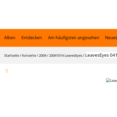
Alben
Entdecken
Am häufigsten angesehen
Neues
LeavesEyes 04
Startseite
/
Konzerte
/
2004
/
20041014 LeavesEyes
/