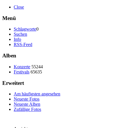
Close
Menü
Schlagworte
0
Suchen
Info
RSS-Feed
Alben
Konzerte
55244
Festivals
65635
Erweitert
Am häufigsten angesehen
Neueste Fotos
Neueste Alben
Zufällige Fotos