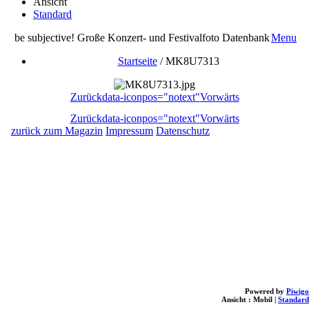
Ansicht
Standard
be subjective! Große Konzert- und Festivalfoto Datenbank
Menu
Startseite
/
MK8U7313
Zurück
data-iconpos="notext"
Vorwärts
Zurück
data-iconpos="notext"
Vorwärts
zurück zum Magazin
Impressum
Datenschutz
Powered by
Piwigo
Ansicht :
Mobil
|
Standard