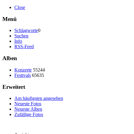
Close
Menü
Schlagworte
0
Suchen
Info
RSS-Feed
Alben
Konzerte
55244
Festivals
65635
Erweitert
Am häufigsten angesehen
Neueste Fotos
Neueste Alben
Zufällige Fotos