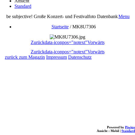
Ansicht
Standard
be subjective! Große Konzert- und Festivalfoto Datenbank
Menu
Startseite
/
MK8U7306
Zurück
data-iconpos="notext"
Vorwärts
Zurück
data-iconpos="notext"
Vorwärts
zurück zum Magazin
Impressum
Datenschutz
Powered by
Piwigo
Ansicht :
Mobil
|
Standard