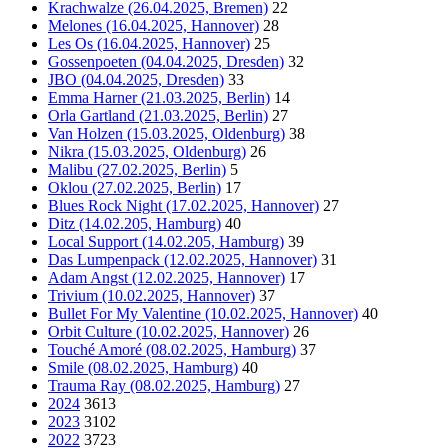
Krachwalze (26.04.2025, Bremen)
22
Melones (16.04.2025, Hannover)
28
Les Os (16.04.2025, Hannover)
25
Gossenpoeten (04.04.2025, Dresden)
32
JBO (04.04.2025, Dresden)
33
Emma Harner (21.03.2025, Berlin)
14
Orla Gartland (21.03.2025, Berlin)
27
Van Holzen (15.03.2025, Oldenburg)
38
Nikra (15.03.2025, Oldenburg)
26
Malibu (27.02.2025, Berlin)
5
Oklou (27.02.2025, Berlin)
17
Blues Rock Night (17.02.2025, Hannover)
27
Ditz (14.02.205, Hamburg)
40
Local Support (14.02.205, Hamburg)
39
Das Lumpenpack (12.02.2025, Hannover)
31
Adam Angst (12.02.2025, Hannover)
17
Trivium (10.02.2025, Hannover)
37
Bullet For My Valentine (10.02.2025, Hannover)
40
Orbit Culture (10.02.2025, Hannover)
26
Touché Amoré (08.02.2025, Hamburg)
37
Smile (08.02.2025, Hamburg)
40
Trauma Ray (08.02.2025, Hamburg)
27
2024
3613
2023
3102
2022
3723