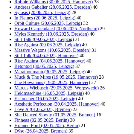
Robbie Williams (30.06.2025, Hannover)
38
Andreas Gabalier (28.06.2025, Dresden)
40
Sylosis (20.06.2025, Leipzig)
28
In Flames (20.06.2025, Leipzig)
40
Orbit Culture (20.06.2025, Leipzig)
32
Howard Carpendale (20.06.2025, Northeim)
29
Myles Kennedy (10.06.2025, Dresden)
40
Still Talk (09.06.2025, Leipzig)
31
Rise Against (09.06.2025, Leipzig)
40
Massive Wagons (10.06.2025, Dresden)
31
Still Talk (04.06.2025, Hannover)
40
Rise Against (04.06.2025, Hannover)
40
Betontod (30.05.2025, Leipzig)
37
Marathonmann (30.05.2025, Leipzig)
40
Muck & The Mires (19.05.2025, Hannover)
28
The Hawaiians (19.05.2025, Hannover)
27
Marcus Wiebusch (29.05.2025, Worpswede)
26
Heldmaschine (16.05.2025, Leipzig)
40
Eisbrecher (16.05.2025, Leipzig)
40
Aesthetic Perfection (30.04.2025, Hannover)
40
Love A (01.05.2025, Bremen)
23
She Danced Slowly (01.05.2025, Bremen)
16
Finneas (02.05.2025, Berlin)
30
Hohnen Ford (02.05.2025, Berlin)
21
Dÿse (26.04.2025, Bremen)
39