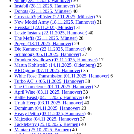
Slime (28.11.2025, Hannover)
30
Instabil (28.11.2025, Hannover)
14
Donots (22.11.2025, Münster)
40
Grossstah3geflüster (22.11.2025, Münster)
35
New Model Army (18.11.2025, Hannover)
31
Heisskalt (22.11.2025, Münster)
31
Letzte Instanz (22.11.2025, Hannover)
40
The Meffs (22.11.2025, Münster)
28
Preyrs (18.11.2025, Hannover)
29
Die Kammer (22.11.2025, Hannover)
40
Scumdogz (05.11.2025, Hannover)
27
Drunken Swallows (07.11.2025, Hannover)
17
Martin Kohlsteh3 (14.11.2025, Oldenburg)
25
BRDigung (07.11.2025, Hannover)
35
White Rose Transmission (01.11.2025, Hannover)
6
Turbo AC' s (05.11.2025, Hannover)
38
The Chameleons (01.11.2025, Hannover)
32
April Wine (03.11.2025, Hannover)
33
Battle Beast (04.11.2025, Hannover)
40
Uriah Heep (03.11.2025, Hannover)
40
Dominum (04.11.2025, Hannover)
23
Heavy Pettin (03.11.2025, Hannover)
36
Majestica (04.11.2025, Hannover)
37
Tackleberry (25.10.2025, Bremen)
40
Mantar (25.10.2025, Bremen)
40