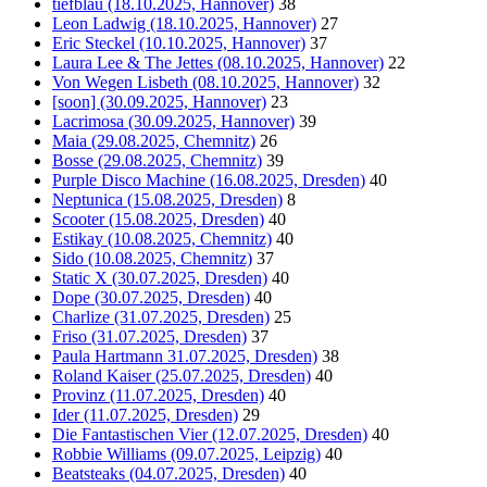
tiefblau (18.10.2025, Hannover)
38
Leon Ladwig (18.10.2025, Hannover)
27
Eric Steckel (10.10.2025, Hannover)
37
Laura Lee & The Jettes (08.10.2025, Hannover)
22
Von Wegen Lisbeth (08.10.2025, Hannover)
32
[soon] (30.09.2025, Hannover)
23
Lacrimosa (30.09.2025, Hannover)
39
Maia (29.08.2025, Chemnitz)
26
Bosse (29.08.2025, Chemnitz)
39
Purple Disco Machine (16.08.2025, Dresden)
40
Neptunica (15.08.2025, Dresden)
8
Scooter (15.08.2025, Dresden)
40
Estikay (10.08.2025, Chemnitz)
40
Sido (10.08.2025, Chemnitz)
37
Static X (30.07.2025, Dresden)
40
Dope (30.07.2025, Dresden)
40
Charlize (31.07.2025, Dresden)
25
Friso (31.07.2025, Dresden)
37
Paula Hartmann 31.07.2025, Dresden)
38
Roland Kaiser (25.07.2025, Dresden)
40
Provinz (11.07.2025, Dresden)
40
Ider (11.07.2025, Dresden)
29
Die Fantastischen Vier (12.07.2025, Dresden)
40
Robbie Williams (09.07.2025, Leipzig)
40
Beatsteaks (04.07.2025, Dresden)
40