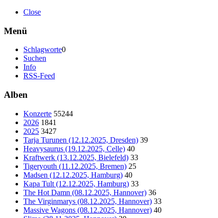
Close
Menü
Schlagworte
0
Suchen
Info
RSS-Feed
Alben
Konzerte
55244
2026
1841
2025
3427
Tarja Turunen (12.12.2025, Dresden)
39
Heavysaurus (19.12.2025, Celle)
40
Kraftwerk (13.12.2025, Bielefeld)
33
Tigeryouth (11.12.2025, Bremen)
25
Madsen (12.12.2025, Hamburg)
40
Kapa Tult (12.12.2025, Hamburg)
33
The Hot Damn (08.12.2025, Hannover)
36
The Virginmarys (08.12.2025, Hannover)
33
Massive Wagons (08.12.2025, Hannover)
40