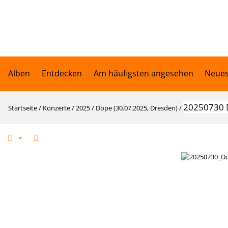
Alben
Entdecken
Am häufigsten angesehen
Neues
20250730 D
Startseite
/
Konzerte
/
2025
/
Dope (30.07.2025, Dresden)
/