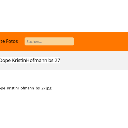
te Fotos
ope KristinHofmann bs 27