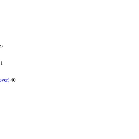
27
31
over)
40