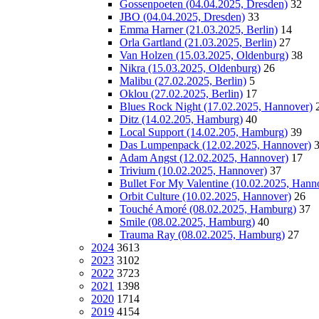
Gossenpoeten (04.04.2025, Dresden)
32
JBO (04.04.2025, Dresden)
33
Emma Harner (21.03.2025, Berlin)
14
Orla Gartland (21.03.2025, Berlin)
27
Van Holzen (15.03.2025, Oldenburg)
38
Nikra (15.03.2025, Oldenburg)
26
Malibu (27.02.2025, Berlin)
5
Oklou (27.02.2025, Berlin)
17
Blues Rock Night (17.02.2025, Hannover)
Ditz (14.02.205, Hamburg)
40
Local Support (14.02.205, Hamburg)
39
Das Lumpenpack (12.02.2025, Hannover)
Adam Angst (12.02.2025, Hannover)
17
Trivium (10.02.2025, Hannover)
37
Bullet For My Valentine (10.02.2025, Hann
Orbit Culture (10.02.2025, Hannover)
26
Touché Amoré (08.02.2025, Hamburg)
37
Smile (08.02.2025, Hamburg)
40
Trauma Ray (08.02.2025, Hamburg)
27
2024
3613
2023
3102
2022
3723
2021
1398
2020
1714
2019
4154