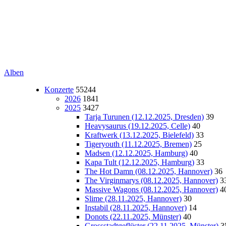
Alben
Konzerte
55244
2026
1841
2025
3427
Tarja Turunen (12.12.2025, Dresden)
39
Heavysaurus (19.12.2025, Celle)
40
Kraftwerk (13.12.2025, Bielefeld)
33
Tigeryouth (11.12.2025, Bremen)
25
Madsen (12.12.2025, Hamburg)
40
Kapa Tult (12.12.2025, Hamburg)
33
The Hot Damn (08.12.2025, Hannover)
36
The Virginmarys (08.12.2025, Hannover)
3
Massive Wagons (08.12.2025, Hannover)
4
Slime (28.11.2025, Hannover)
30
Instabil (28.11.2025, Hannover)
14
Donots (22.11.2025, Münster)
40
Grossstadtgeflüster (22.11.2025, Münster)
3