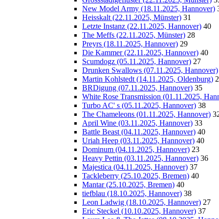
New Model Army (18.11.2025, Hannover)
Heisskalt (22.11.2025, Münster)
31
Letzte Instanz (22.11.2025, Hannover)
40
The Meffs (22.11.2025, Münster)
28
Preyrs (18.11.2025, Hannover)
29
Die Kammer (22.11.2025, Hannover)
40
Scumdogz (05.11.2025, Hannover)
27
Drunken Swallows (07.11.2025, Hannover)
Martin Kohlstedt (14.11.2025, Oldenburg)
2
BRDigung (07.11.2025, Hannover)
35
White Rose Transmission (01.11.2025, Han
Turbo AC' s (05.11.2025, Hannover)
38
The Chameleons (01.11.2025, Hannover)
3
April Wine (03.11.2025, Hannover)
33
Battle Beast (04.11.2025, Hannover)
40
Uriah Heep (03.11.2025, Hannover)
40
Dominum (04.11.2025, Hannover)
23
Heavy Pettin (03.11.2025, Hannover)
36
Majestica (04.11.2025, Hannover)
37
Tackleberry (25.10.2025, Bremen)
40
Mantar (25.10.2025, Bremen)
40
tiefblau (18.10.2025, Hannover)
38
Leon Ladwig (18.10.2025, Hannover)
27
Eric Steckel (10.10.2025, Hannover)
37