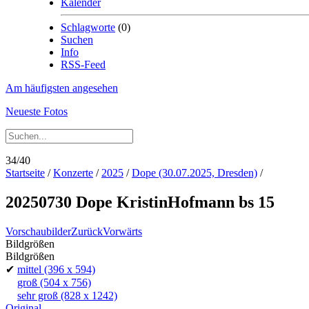
Kalender
Schlagworte
(0)
Suchen
Info
RSS-Feed
Am häufigsten angesehen
Neueste Fotos
34/40
Startseite
/
Konzerte
/
2025
/
Dope (30.07.2025, Dresden)
/
20250730 Dope KristinHofmann bs 15
Vorschaubilder
Zurück
Vorwärts
Bildgrößen
Bildgrößen
✔
mittel
(396 x 594)
groß
(504 x 756)
sehr groß
(828 x 1242)
Original