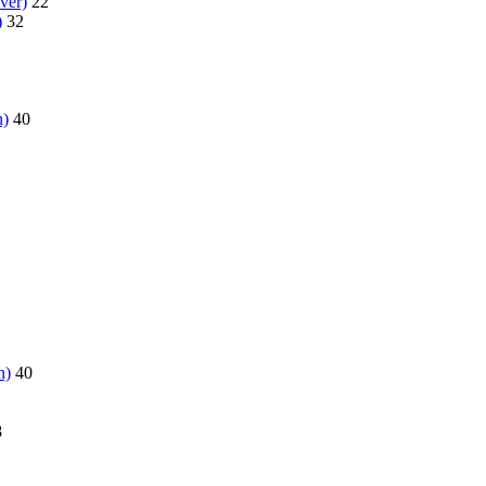
ver)
22
)
32
n)
40
n)
40
8