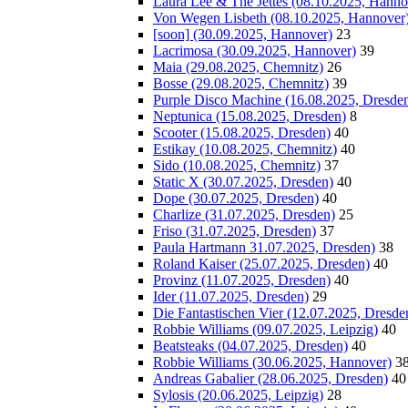
Laura Lee & The Jettes (08.10.2025, Hanno
Von Wegen Lisbeth (08.10.2025, Hannover
[soon] (30.09.2025, Hannover)
23
Lacrimosa (30.09.2025, Hannover)
39
Maia (29.08.2025, Chemnitz)
26
Bosse (29.08.2025, Chemnitz)
39
Purple Disco Machine (16.08.2025, Dresde
Neptunica (15.08.2025, Dresden)
8
Scooter (15.08.2025, Dresden)
40
Estikay (10.08.2025, Chemnitz)
40
Sido (10.08.2025, Chemnitz)
37
Static X (30.07.2025, Dresden)
40
Dope (30.07.2025, Dresden)
40
Charlize (31.07.2025, Dresden)
25
Friso (31.07.2025, Dresden)
37
Paula Hartmann 31.07.2025, Dresden)
38
Roland Kaiser (25.07.2025, Dresden)
40
Provinz (11.07.2025, Dresden)
40
Ider (11.07.2025, Dresden)
29
Die Fantastischen Vier (12.07.2025, Dresde
Robbie Williams (09.07.2025, Leipzig)
40
Beatsteaks (04.07.2025, Dresden)
40
Robbie Williams (30.06.2025, Hannover)
3
Andreas Gabalier (28.06.2025, Dresden)
40
Sylosis (20.06.2025, Leipzig)
28