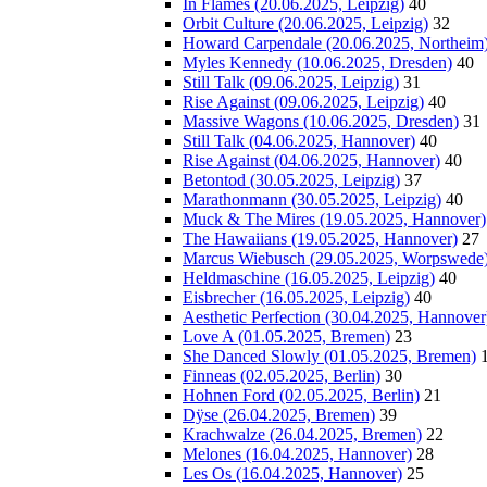
In Flames (20.06.2025, Leipzig)
40
Orbit Culture (20.06.2025, Leipzig)
32
Howard Carpendale (20.06.2025, Northeim
Myles Kennedy (10.06.2025, Dresden)
40
Still Talk (09.06.2025, Leipzig)
31
Rise Against (09.06.2025, Leipzig)
40
Massive Wagons (10.06.2025, Dresden)
31
Still Talk (04.06.2025, Hannover)
40
Rise Against (04.06.2025, Hannover)
40
Betontod (30.05.2025, Leipzig)
37
Marathonmann (30.05.2025, Leipzig)
40
Muck & The Mires (19.05.2025, Hannover)
The Hawaiians (19.05.2025, Hannover)
27
Marcus Wiebusch (29.05.2025, Worpswede
Heldmaschine (16.05.2025, Leipzig)
40
Eisbrecher (16.05.2025, Leipzig)
40
Aesthetic Perfection (30.04.2025, Hannover
Love A (01.05.2025, Bremen)
23
She Danced Slowly (01.05.2025, Bremen)
Finneas (02.05.2025, Berlin)
30
Hohnen Ford (02.05.2025, Berlin)
21
Dÿse (26.04.2025, Bremen)
39
Krachwalze (26.04.2025, Bremen)
22
Melones (16.04.2025, Hannover)
28
Les Os (16.04.2025, Hannover)
25