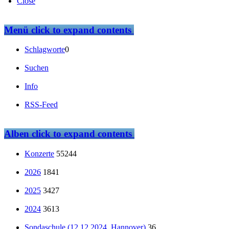
Close
Menü
click to expand contents
Schlagworte
0
Suchen
Info
RSS-Feed
Alben
click to expand contents
Konzerte
55244
2026
1841
2025
3427
2024
3613
Sondaschule (12.12.2024, Hannover)
36