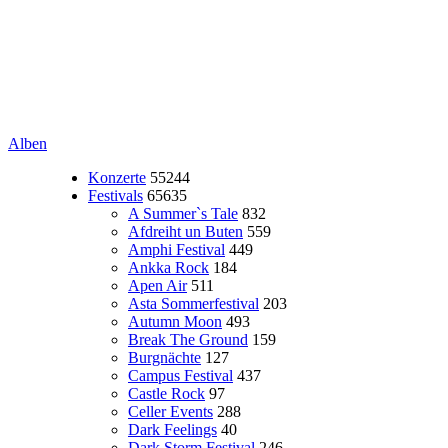
Alben
Konzerte
55244
Festivals
65635
A Summer`s Tale
832
Afdreiht un Buten
559
Amphi Festival
449
Ankka Rock
184
Apen Air
511
Asta Sommerfestival
203
Autumn Moon
493
Break The Ground
159
Burgnächte
127
Campus Festival
437
Castle Rock
97
Celler Events
288
Dark Feelings
40
Dark Storm Festival
246