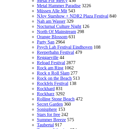
Metal For Mercy
436
Metal Hammer Paradise
3226
Müssen Alle Mit
543
NJoy Starshow + NDR2 Plaza Festival
840
Nah am Wasser
329
Nocturnal Culture Night
126
North Of Mainstream
298
Orange Blossom
631
Party San
2964
Psych Lab Festival Eindhoven
108
Reeperbahn Festival
479
Reggaeville
44
Reload Festival
2877
Rock am Ring
1062
Rock n Roll Slam
277
Rock on the Beach
513
Rockfels Festival
138
Rockhard
831
Rockharz
3292
Rolling Stone Beach
472
Secret Garden
360
Sonisphere
153
Stars for free
242
Summer Breeze
575
Taubertal
917