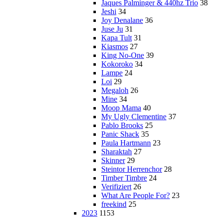
Jaques Palminger & 440hz Trio
38
Jeshi
34
Joy Denalane
36
Juse Ju
31
Kapa Tult
31
Kiasmos
27
King No-One
39
Kokoroko
34
Lampe
24
Loi
29
Megaloh
26
Mine
34
Moop Mama
40
My Ugly Clementine
37
Pablo Brooks
25
Panic Shack
35
Paula Hartmann
23
Sharaktah
27
Skinner
29
Steintor Herrenchor
28
Timber Timbre
24
Verifiziert
26
What Are People For?
23
freekind
25
2023
1153