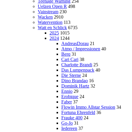
Teenage Warning
254
Uelzen Open R
498
Vainstream
230
Wacken
2910
Watervention
113
Watt en Schlick
6735
2025
1015
2024
1244
AndreasDorau
21
Atmo / Impressionen
40
Berq
31
Cari Cari
38
Charlotte Brandi
25
Das Lumpenpack
40
Die Sterne
24
Dino Brandao
16
Dominik Hartz
32
Ennio
29
Erobique
24
Faber
37
Flowin Immo Allstar Session
34
Fortuna Ehrenfeld
36
Frauke 400
24
Go-Jo
31
Iedereen
37