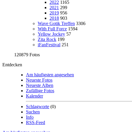
2022
1165
2021
299
2019
956
2018
903
Wave Gotik Treffen
3306
With Full Force
1594
Yellow Jockey
57
Zita Rock
199
iFanFestival
251
120879 Fotos
Entdecken
Am häufigsten angesehen
Neueste Fotos
Neueste Alben
Zufällige Fotos
Kalender
Schlagworte
(0)
Suchen
Info
RSS-Feed