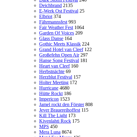
Deichbrand
2135
E-Werk Ost Festival
25
Elbriot
374
Fährmannsfest
993
Fair Weather Fest
1064
Garden Of Voices
209
Glass Danse
164
Gothic Meets Klassik
224
Grand Hotel van Cleef
122
Großefehn Open Air
297
Hanse Song Festival
181
Heart van Cleef
160
Herbstnächte
69
Herzblut Festival
157
Holter Meeting
172
Hurricane
4680
Hütte Rockt
186
Impericon
1523
Jamel rockt den Förster
808
Jever Brauereihoffest
115
Kill The Light
173
Kivenlahti Rock
175
MPS
450
Mera Luna
8674