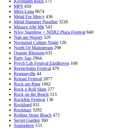
Kivenlahti Rock
175
MPS
450
Mera Luna
8674
Metal For Mercy
436
Metal Hammer Paradise
3226
Müssen Alle Mit
543
NJoy Starshow + NDR2 Plaza Festival
840
Nah am Wasser
329
Nocturnal Culture Night
126
North Of Mainstream
298
Orange Blossom
631
Party San
2964
Psych Lab Festival Eindhoven
108
Reeperbahn Festival
479
Reggaeville
44
Reload Festival
2877
Rock am Ring
1062
Rock n Roll Slam
277
Rock on the Beach
513
Rockfels Festival
138
Rockhard
831
Rockharz
3292
Rolling Stone Beach
472
Secret Garden
360
Sonisphere
153