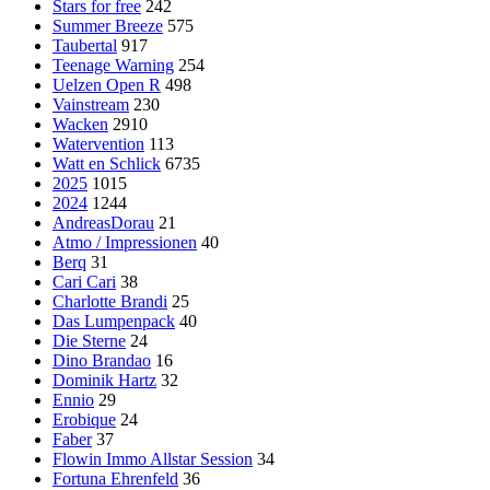
Stars for free
242
Summer Breeze
575
Taubertal
917
Teenage Warning
254
Uelzen Open R
498
Vainstream
230
Wacken
2910
Watervention
113
Watt en Schlick
6735
2025
1015
2024
1244
AndreasDorau
21
Atmo / Impressionen
40
Berq
31
Cari Cari
38
Charlotte Brandi
25
Das Lumpenpack
40
Die Sterne
24
Dino Brandao
16
Dominik Hartz
32
Ennio
29
Erobique
24
Faber
37
Flowin Immo Allstar Session
34
Fortuna Ehrenfeld
36