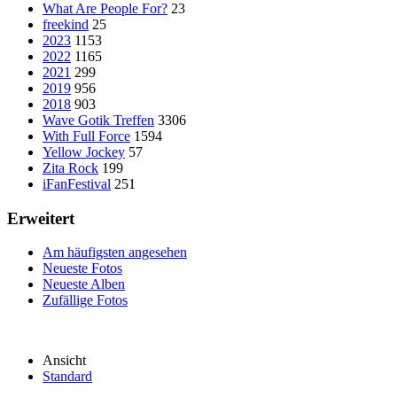
What Are People For?
23
freekind
25
2023
1153
2022
1165
2021
299
2019
956
2018
903
Wave Gotik Treffen
3306
With Full Force
1594
Yellow Jockey
57
Zita Rock
199
iFanFestival
251
Erweitert
Am häufigsten angesehen
Neueste Fotos
Neueste Alben
Zufällige Fotos
Ansicht
Standard