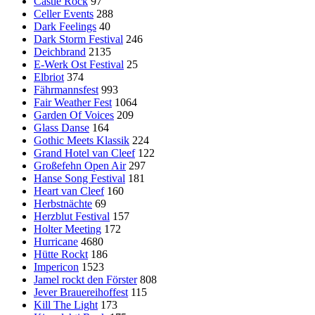
Castle Rock
97
Celler Events
288
Dark Feelings
40
Dark Storm Festival
246
Deichbrand
2135
E-Werk Ost Festival
25
Elbriot
374
Fährmannsfest
993
Fair Weather Fest
1064
Garden Of Voices
209
Glass Danse
164
Gothic Meets Klassik
224
Grand Hotel van Cleef
122
Großefehn Open Air
297
Hanse Song Festival
181
Heart van Cleef
160
Herbstnächte
69
Herzblut Festival
157
Holter Meeting
172
Hurricane
4680
Hütte Rockt
186
Impericon
1523
Jamel rockt den Förster
808
Jever Brauereihoffest
115
Kill The Light
173