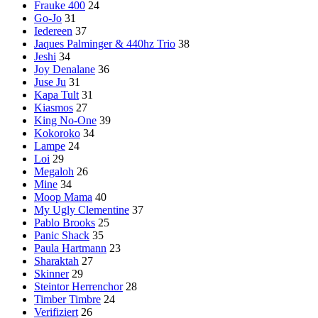
Frauke 400
24
Go-Jo
31
Iedereen
37
Jaques Palminger & 440hz Trio
38
Jeshi
34
Joy Denalane
36
Juse Ju
31
Kapa Tult
31
Kiasmos
27
King No-One
39
Kokoroko
34
Lampe
24
Loi
29
Megaloh
26
Mine
34
Moop Mama
40
My Ugly Clementine
37
Pablo Brooks
25
Panic Shack
35
Paula Hartmann
23
Sharaktah
27
Skinner
29
Steintor Herrenchor
28
Timber Timbre
24
Verifiziert
26