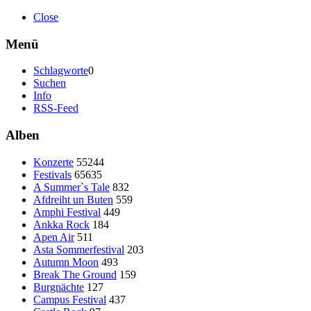
Close
Menü
Schlagworte
0
Suchen
Info
RSS-Feed
Alben
Konzerte
55244
Festivals
65635
A Summer`s Tale
832
Afdreiht un Buten
559
Amphi Festival
449
Ankka Rock
184
Apen Air
511
Asta Sommerfestival
203
Autumn Moon
493
Break The Ground
159
Burgnächte
127
Campus Festival
437