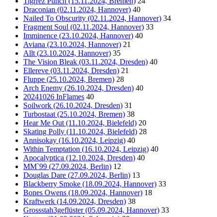
Tigrrez Punch (15.11.2024, Bremen)
24
Draconian (02.11.2024, Hannover)
40
Nailed To Obscurity (02.11.2024, Hannover)
34
Fragment Soul (02.11.2024, Hannover)
33
Imminence (23.10.2024, Hannover)
40
Aviana (23.10.2024, Hannover)
21
Allt (23.10.2024, Hannover)
35
The Vision Bleak (03.11.2024, Dresden)
40
Ellereve (03.11.2024, Dresden)
21
Fluppe (25.10.2024, Bremen)
28
Arch Enemy (26.10.2024, Dresden)
40
20241026 InFlames
40
Soilwork (26.10.2024, Dresden)
31
Turbostaat (25.10.2024, Bremen)
38
Hear Me Out (11.10.2024, Bielefeld)
20
Skating Polly (11.10.2024, Bielefeld)
28
Annisokay (16.10.2024, Leipzig)
40
Within Temptation (16.10.2024, Leipzig)
40
Apocalyptica (12.10.2024, Dresden)
40
MM`99 (27.09.2024, Berlin)
12
Douglas Dare (27.09.2024, Berlin)
13
Blackberry Smoke (18.09.2024, Hannover)
33
Bones Owens (18.09.2024, Hannover)
18
Kraftwerk (14.09.2024, Dresden)
38
Grossstah3geflüster (05.09.2024, Hannover)
33