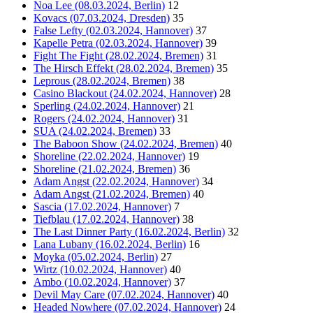
Noa Lee (08.03.2024, Berlin)
12
Kovacs (07.03.2024, Dresden)
35
False Lefty (02.03.2024, Hannover)
37
Kapelle Petra (02.03.2024, Hannover)
39
Fight The Fight (28.02.2024, Bremen)
31
The Hirsch Effekt (28.02.2024, Bremen)
35
Leprous (28.02.2024, Bremen)
38
Casino Blackout (24.02.2024, Hannover)
28
Sperling (24.02.2024, Hannover)
21
Rogers (24.02.2024, Hannover)
31
SUA (24.02.2024, Bremen)
33
The Baboon Show (24.02.2024, Bremen)
40
Shoreline (22.02.2024, Hannover)
19
Shoreline (21.02.2024, Bremen)
36
Adam Angst (22.02.2024, Hannover)
34
Adam Angst (21.02.2024, Bremen)
40
Sascia (17.02.2024, Hannover)
7
Tiefblau (17.02.2024, Hannover)
38
The Last Dinner Party (16.02.2024, Berlin)
32
Lana Lubany (16.02.2024, Berlin)
16
Moyka (05.02.2024, Berlin)
27
Wirtz (10.02.2024, Hannover)
40
Ambo (10.02.2024, Hannover)
37
Devil May Care (07.02.2024, Hannover)
40
Headed Nowhere (07.02.2024, Hannover)
24