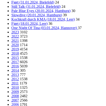
Fjørt (31.01.2024, Bielefeld)
24
Still Talk (31.01.2024, Bielefeld)
24
Pale Blue Eyes (20.01.2024, Hamburg)
30
Slowdive (20.01.2024, Hamburg)
39
Kochkraft durch KMA (18.01.2024, Leer)
34
Fjørt (18.01.2024, Leer)
36
One Night Of Tina (03.01.2024, Hannover)
37
2023
3102
2022
3723
2021
1398
2020
1714
2019
4154
2018
4525
2015
1538
2017
6026
2016
5039
2014
305
2013
777
2012
1538
2011
1179
2010
1325
2009
2573
2008
2482
2007
2566
2006
1791