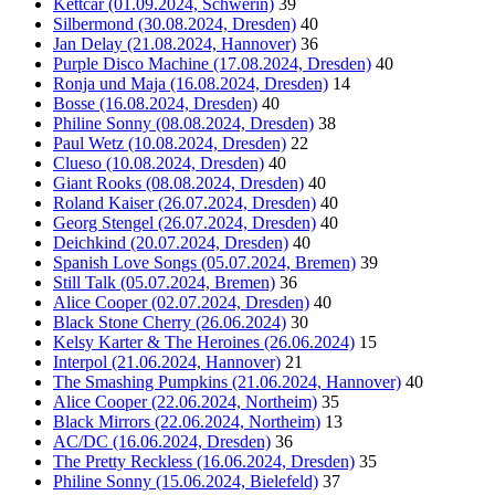
Kettcar (01.09.2024, Schwerin)
39
Silbermond (30.08.2024, Dresden)
40
Jan Delay (21.08.2024, Hannover)
36
Purple Disco Machine (17.08.2024, Dresden)
40
Ronja und Maja (16.08.2024, Dresden)
14
Bosse (16.08.2024, Dresden)
40
Philine Sonny (08.08.2024, Dresden)
38
Paul Wetz (10.08.2024, Dresden)
22
Clueso (10.08.2024, Dresden)
40
Giant Rooks (08.08.2024, Dresden)
40
Roland Kaiser (26.07.2024, Dresden)
40
Georg Stengel (26.07.2024, Dresden)
40
Deichkind (20.07.2024, Dresden)
40
Spanish Love Songs (05.07.2024, Bremen)
39
Still Talk (05.07.2024, Bremen)
36
Alice Cooper (02.07.2024, Dresden)
40
Black Stone Cherry (26.06.2024)
30
Kelsy Karter & The Heroines (26.06.2024)
15
Interpol (21.06.2024, Hannover)
21
The Smashing Pumpkins (21.06.2024, Hannover)
40
Alice Cooper (22.06.2024, Northeim)
35
Black Mirrors (22.06.2024, Northeim)
13
AC/DC (16.06.2024, Dresden)
36
The Pretty Reckless (16.06.2024, Dresden)
35
Philine Sonny (15.06.2024, Bielefeld)
37