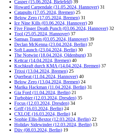
Casper (15.06.2024, Bielefeld)
39
Howard Carpendale (31.05.2024, Hannover)
31
Catapults (17.05.2024, Bremen)
25
Below Zero (17.05.2024, Bremen)
31
Ice Nine Kills (03.06.2024, Hannover)
20
Five Finger Death Punch (03.06.2024, Hannover)
32
Tool (25.05.2024, Hannover)
37
Samsas Traum (03.05.2024, Hannover)
39
Declan McKenna (23.04.2024, Berlin)
37
Soft Launch (23.04.2024, Berlin)
30
The Notwist (18.04.2024, Oldenburg)
33
Kettcar (14.04.2024, Bremen)
40
Kochkraft durch KMA (14.04.2024, Bremen)
37
Trixsi (13.04.2024, Bremen)
25
Querbeat (11.04.2024, Hannover)
40
Below Zero (13.04.2024, Bremen)
24
Marika Hackman (11.04.2024, Berlin)
31
Gia Ford (11.04.2024, Berlin)
21
Turbobier (12.03.2024, Dresden)
35
Focus (12.03.2024, Dresden)
34
Griff (16.03.2024, Berlin)
24
CXLOE (16.03.2024, Berlin)
14
Sophie Ellis-Bextor (12.03.2024, Berlin)
22
Holiday Sidewinder (12.03.2024, Berlin)
13
Diiv (08.03.2024, Berlin)
19