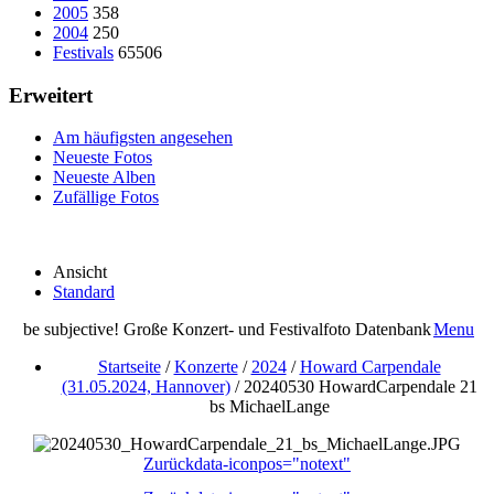
2005
358
2004
250
Festivals
65506
Erweitert
Am häufigsten angesehen
Neueste Fotos
Neueste Alben
Zufällige Fotos
Ansicht
Standard
be subjective! Große Konzert- und Festivalfoto Datenbank
Menu
Startseite
/
Konzerte
/
2024
/
Howard Carpendale
(31.05.2024, Hannover)
/
20240530 HowardCarpendale 21
bs MichaelLange
Zurück
data-iconpos="notext"