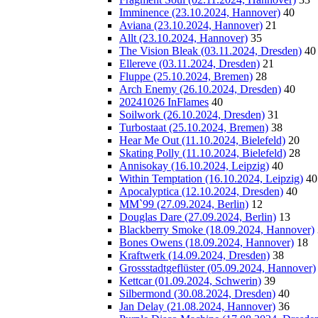
Imminence (23.10.2024, Hannover)
40
Aviana (23.10.2024, Hannover)
21
Allt (23.10.2024, Hannover)
35
The Vision Bleak (03.11.2024, Dresden)
40
Ellereve (03.11.2024, Dresden)
21
Fluppe (25.10.2024, Bremen)
28
Arch Enemy (26.10.2024, Dresden)
40
20241026 InFlames
40
Soilwork (26.10.2024, Dresden)
31
Turbostaat (25.10.2024, Bremen)
38
Hear Me Out (11.10.2024, Bielefeld)
20
Skating Polly (11.10.2024, Bielefeld)
28
Annisokay (16.10.2024, Leipzig)
40
Within Temptation (16.10.2024, Leipzig)
40
Apocalyptica (12.10.2024, Dresden)
40
MM`99 (27.09.2024, Berlin)
12
Douglas Dare (27.09.2024, Berlin)
13
Blackberry Smoke (18.09.2024, Hannover)
Bones Owens (18.09.2024, Hannover)
18
Kraftwerk (14.09.2024, Dresden)
38
Grossstadtgeflüster (05.09.2024, Hannover)
Kettcar (01.09.2024, Schwerin)
39
Silbermond (30.08.2024, Dresden)
40
Jan Delay (21.08.2024, Hannover)
36