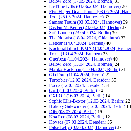
Below Zero (17.05.2024, Bremen)
31
Ice Nine Kills (03.06.2024, Hannover)
20
Five Finger Death Punch (03.06.2024, Han
Tool (25.05.2024, Hannover)
37
Samsas Traum (03.05.2024, Hannover)
39
Declan McKenna (23.04.2024, Berlin)
37
Soft Launch (23.04.2024, Berlin)
30
The Notwist (18.04.2024, Oldenburg)
33
Kettcar (14.04.2024, Bremen)
40
Kochkraft durch KMA (14.04.2024, Breme
Trixsi (13.04.2024, Bremen)
25
Querbeat (11.04.2024, Hannover)
40
Below Zero (13.04.2024, Bremen)
24
Marika Hackman (11.04.2024, Berlin)
31
Gia Ford (11.04.2024, Berlin)
21
Turbobier (12.03.2024, Dresden)
35
Focus (12.03.2024, Dresden)
34
Griff (16.03.2024, Berlin)
24
CXLOE (16.03.2024, Berlin)
14
Sophie Ellis-Bextor (12.03.2024, Berlin)
22
Holiday Sidewinder (12.03.2024, Berlin)
13
Diiv (08.03.2024, Berlin)
19
Noa Lee (08.03.2024, Berlin)
12
Kovacs (07.03.2024, Dresden)
35
False Lefty (02.03.2024, Hannover)
37