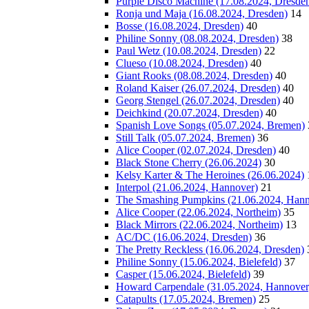
Purple Disco Machine (17.08.2024, Dresde
Ronja und Maja (16.08.2024, Dresden)
14
Bosse (16.08.2024, Dresden)
40
Philine Sonny (08.08.2024, Dresden)
38
Paul Wetz (10.08.2024, Dresden)
22
Clueso (10.08.2024, Dresden)
40
Giant Rooks (08.08.2024, Dresden)
40
Roland Kaiser (26.07.2024, Dresden)
40
Georg Stengel (26.07.2024, Dresden)
40
Deichkind (20.07.2024, Dresden)
40
Spanish Love Songs (05.07.2024, Bremen)
Still Talk (05.07.2024, Bremen)
36
Alice Cooper (02.07.2024, Dresden)
40
Black Stone Cherry (26.06.2024)
30
Kelsy Karter & The Heroines (26.06.2024)
Interpol (21.06.2024, Hannover)
21
The Smashing Pumpkins (21.06.2024, Hann
Alice Cooper (22.06.2024, Northeim)
35
Black Mirrors (22.06.2024, Northeim)
13
AC/DC (16.06.2024, Dresden)
36
The Pretty Reckless (16.06.2024, Dresden)
Philine Sonny (15.06.2024, Bielefeld)
37
Casper (15.06.2024, Bielefeld)
39
Howard Carpendale (31.05.2024, Hannover
Catapults (17.05.2024, Bremen)
25