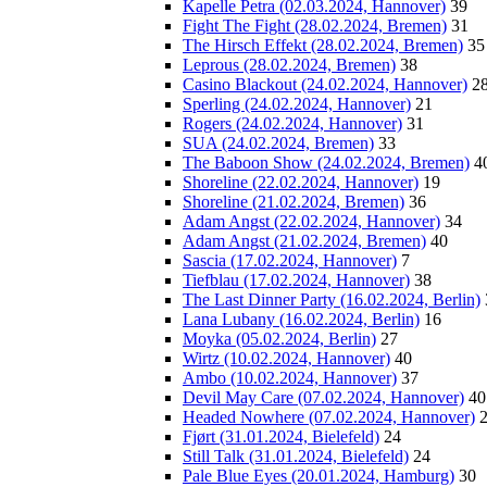
Kapelle Petra (02.03.2024, Hannover)
39
Fight The Fight (28.02.2024, Bremen)
31
The Hirsch Effekt (28.02.2024, Bremen)
35
Leprous (28.02.2024, Bremen)
38
Casino Blackout (24.02.2024, Hannover)
2
Sperling (24.02.2024, Hannover)
21
Rogers (24.02.2024, Hannover)
31
SUA (24.02.2024, Bremen)
33
The Baboon Show (24.02.2024, Bremen)
4
Shoreline (22.02.2024, Hannover)
19
Shoreline (21.02.2024, Bremen)
36
Adam Angst (22.02.2024, Hannover)
34
Adam Angst (21.02.2024, Bremen)
40
Sascia (17.02.2024, Hannover)
7
Tiefblau (17.02.2024, Hannover)
38
The Last Dinner Party (16.02.2024, Berlin)
Lana Lubany (16.02.2024, Berlin)
16
Moyka (05.02.2024, Berlin)
27
Wirtz (10.02.2024, Hannover)
40
Ambo (10.02.2024, Hannover)
37
Devil May Care (07.02.2024, Hannover)
40
Headed Nowhere (07.02.2024, Hannover)
Fjørt (31.01.2024, Bielefeld)
24
Still Talk (31.01.2024, Bielefeld)
24
Pale Blue Eyes (20.01.2024, Hamburg)
30