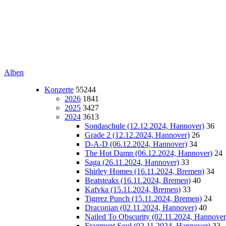
Alben
Konzerte
55244
2026
1841
2025
3427
2024
3613
Sondaschule (12.12.2024, Hannover)
36
Grade 2 (12.12.2024, Hannover)
26
D-A-D (06.12.2024, Hannover)
34
The Hot Damn (06.12.2024, Hannover)
24
Saga (26.11.2024, Hannover)
33
Shirley Homes (16.11.2024, Bremen)
34
Beatsteaks (16.11.2024, Bremen)
40
Kafvka (15.11.2024, Bremen)
33
Tigrrez Punch (15.11.2024, Bremen)
24
Draconian (02.11.2024, Hannover)
40
Nailed To Obscurity (02.11.2024, Hannover
Fragment Soul (02.11.2024, Hannover)
33