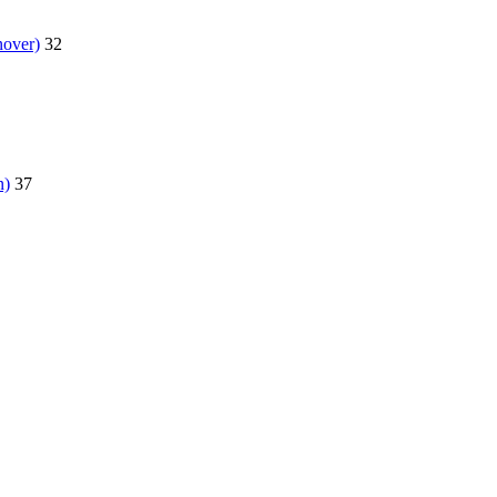
nover)
32
n)
37