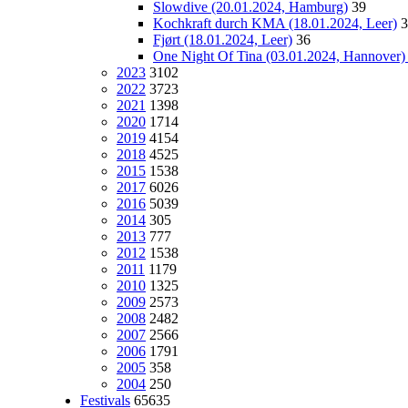
Slowdive (20.01.2024, Hamburg)
39
Kochkraft durch KMA (18.01.2024, Leer)
3
Fjørt (18.01.2024, Leer)
36
One Night Of Tina (03.01.2024, Hannover
2023
3102
2022
3723
2021
1398
2020
1714
2019
4154
2018
4525
2015
1538
2017
6026
2016
5039
2014
305
2013
777
2012
1538
2011
1179
2010
1325
2009
2573
2008
2482
2007
2566
2006
1791
2005
358
2004
250
Festivals
65635