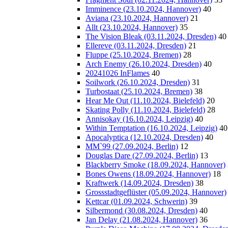
Imminence (23.10.2024, Hannover)
40
Aviana (23.10.2024, Hannover)
21
Allt (23.10.2024, Hannover)
35
The Vision Bleak (03.11.2024, Dresden)
40
Ellereve (03.11.2024, Dresden)
21
Fluppe (25.10.2024, Bremen)
28
Arch Enemy (26.10.2024, Dresden)
40
20241026 InFlames
40
Soilwork (26.10.2024, Dresden)
31
Turbostaat (25.10.2024, Bremen)
38
Hear Me Out (11.10.2024, Bielefeld)
20
Skating Polly (11.10.2024, Bielefeld)
28
Annisokay (16.10.2024, Leipzig)
40
Within Temptation (16.10.2024, Leipzig)
40
Apocalyptica (12.10.2024, Dresden)
40
MM`99 (27.09.2024, Berlin)
12
Douglas Dare (27.09.2024, Berlin)
13
Blackberry Smoke (18.09.2024, Hannover)
Bones Owens (18.09.2024, Hannover)
18
Kraftwerk (14.09.2024, Dresden)
38
Grossstadtgeflüster (05.09.2024, Hannover)
Kettcar (01.09.2024, Schwerin)
39
Silbermond (30.08.2024, Dresden)
40
Jan Delay (21.08.2024, Hannover)
36