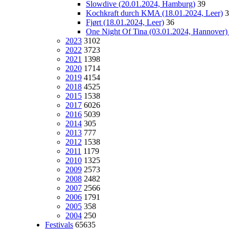
Slowdive (20.01.2024, Hamburg)
39
Kochkraft durch KMA (18.01.2024, Leer)
3
Fjørt (18.01.2024, Leer)
36
One Night Of Tina (03.01.2024, Hannover
2023
3102
2022
3723
2021
1398
2020
1714
2019
4154
2018
4525
2015
1538
2017
6026
2016
5039
2014
305
2013
777
2012
1538
2011
1179
2010
1325
2009
2573
2008
2482
2007
2566
2006
1791
2005
358
2004
250
Festivals
65635