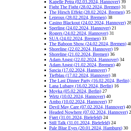
Kapelle Petra (02.03.2024, Hannover)
39
Fight The Fight (28.02.2024, Bremen)
31
The Hirsch Effekt (28.02.2024, Bremen)
35
Leprous (28.02.2024, Bremen)
38
Casino Blackout (24.02.2024, Hannover)
2
Sperling (24.02.2024, Hannover)
21
Rogers (24.02.2024, Hannover)
31
SUA (24.02.2024, Bremen)
33
The Baboon Show (24.02.2024, Bremen)
4
Shoreline (22.02.2024, Hannover)
19
Shoreline (21.02.2024, Bremen)
36
Adam Angst (22.02.2024, Hannover)
34
Adam Angst (21.02.2024, Bremen)
40
Sascia (17.02.2024, Hannover)
7
Tiefblau (17.02.2024, Hannover)
38
The Last Dinner Party (16.02.2024, Berlin)
Lana Lubany (16.02.2024, Berlin)
16
Moyka (05.02.2024, Berlin)
27
Wirtz (10.02.2024, Hannover)
40
Ambo (10.02.2024, Hannover)
37
Devil May Care (07.02.2024, Hannover)
40
Headed Nowhere (07.02.2024, Hannover)
Fjørt (31.01.2024, Bielefeld)
24
Still Talk (31.01.2024, Bielefeld)
24
Pale Blue Eyes (20.01.2024, Hamburg)
30