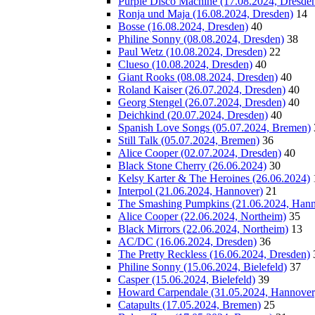
Purple Disco Machine (17.08.2024, Dresde
Ronja und Maja (16.08.2024, Dresden)
14
Bosse (16.08.2024, Dresden)
40
Philine Sonny (08.08.2024, Dresden)
38
Paul Wetz (10.08.2024, Dresden)
22
Clueso (10.08.2024, Dresden)
40
Giant Rooks (08.08.2024, Dresden)
40
Roland Kaiser (26.07.2024, Dresden)
40
Georg Stengel (26.07.2024, Dresden)
40
Deichkind (20.07.2024, Dresden)
40
Spanish Love Songs (05.07.2024, Bremen)
Still Talk (05.07.2024, Bremen)
36
Alice Cooper (02.07.2024, Dresden)
40
Black Stone Cherry (26.06.2024)
30
Kelsy Karter & The Heroines (26.06.2024)
Interpol (21.06.2024, Hannover)
21
The Smashing Pumpkins (21.06.2024, Hann
Alice Cooper (22.06.2024, Northeim)
35
Black Mirrors (22.06.2024, Northeim)
13
AC/DC (16.06.2024, Dresden)
36
The Pretty Reckless (16.06.2024, Dresden)
Philine Sonny (15.06.2024, Bielefeld)
37
Casper (15.06.2024, Bielefeld)
39
Howard Carpendale (31.05.2024, Hannover
Catapults (17.05.2024, Bremen)
25