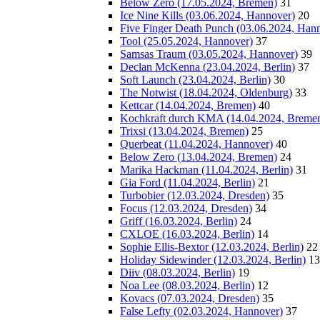
Below Zero (17.05.2024, Bremen)
31
Ice Nine Kills (03.06.2024, Hannover)
20
Five Finger Death Punch (03.06.2024, Han
Tool (25.05.2024, Hannover)
37
Samsas Traum (03.05.2024, Hannover)
39
Declan McKenna (23.04.2024, Berlin)
37
Soft Launch (23.04.2024, Berlin)
30
The Notwist (18.04.2024, Oldenburg)
33
Kettcar (14.04.2024, Bremen)
40
Kochkraft durch KMA (14.04.2024, Breme
Trixsi (13.04.2024, Bremen)
25
Querbeat (11.04.2024, Hannover)
40
Below Zero (13.04.2024, Bremen)
24
Marika Hackman (11.04.2024, Berlin)
31
Gia Ford (11.04.2024, Berlin)
21
Turbobier (12.03.2024, Dresden)
35
Focus (12.03.2024, Dresden)
34
Griff (16.03.2024, Berlin)
24
CXLOE (16.03.2024, Berlin)
14
Sophie Ellis-Bextor (12.03.2024, Berlin)
22
Holiday Sidewinder (12.03.2024, Berlin)
13
Diiv (08.03.2024, Berlin)
19
Noa Lee (08.03.2024, Berlin)
12
Kovacs (07.03.2024, Dresden)
35
False Lefty (02.03.2024, Hannover)
37