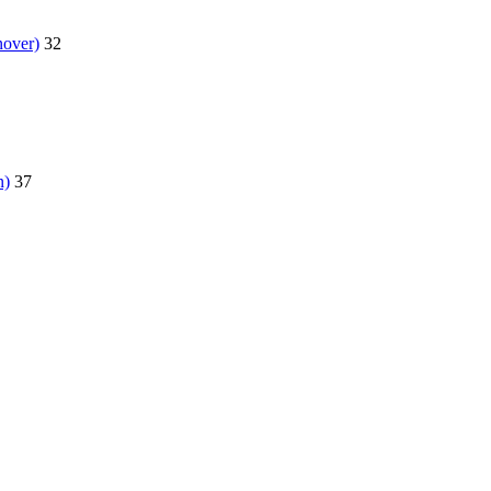
nover)
32
n)
37