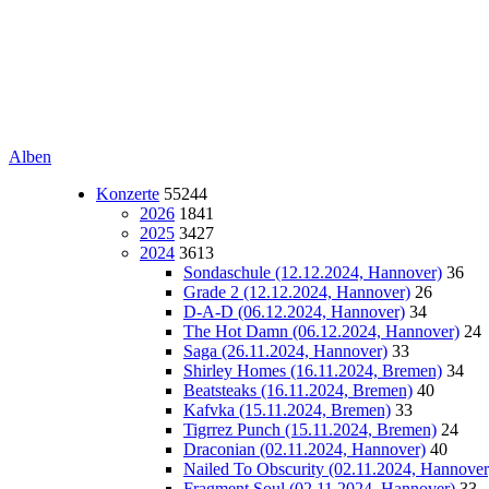
Alben
Konzerte
55244
2026
1841
2025
3427
2024
3613
Sondaschule (12.12.2024, Hannover)
36
Grade 2 (12.12.2024, Hannover)
26
D-A-D (06.12.2024, Hannover)
34
The Hot Damn (06.12.2024, Hannover)
24
Saga (26.11.2024, Hannover)
33
Shirley Homes (16.11.2024, Bremen)
34
Beatsteaks (16.11.2024, Bremen)
40
Kafvka (15.11.2024, Bremen)
33
Tigrrez Punch (15.11.2024, Bremen)
24
Draconian (02.11.2024, Hannover)
40
Nailed To Obscurity (02.11.2024, Hannover
Fragment Soul (02.11.2024, Hannover)
33