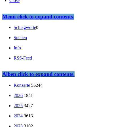
Close
Menü
click to expand contents
Schlagworte
0
Suchen
Info
RSS-Feed
Alben
click to expand contents
Konzerte
55244
2026
1841
2025
3427
2024
3613
2023
3102