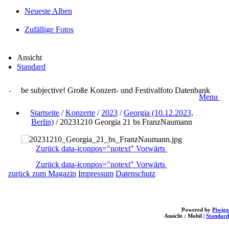
Neueste Alben
Zufällige Fotos
Ansicht
Standard
be subjective! Große Konzert- und Festivalfoto Datenbank
Menu
Startseite
/
Konzerte
/
2023
/
Georgia (10.12.2023,
Berlin)
/
20231210 Georgia 21 bs FranzNaumann
Zurück
data-iconpos="notext"
Vorwärts
Zurück
data-iconpos="notext"
Vorwärts
zurück zum Magazin
Impressum
Datenschutz
Powered by
Piwigo
Ansicht :
Mobil
|
Standard