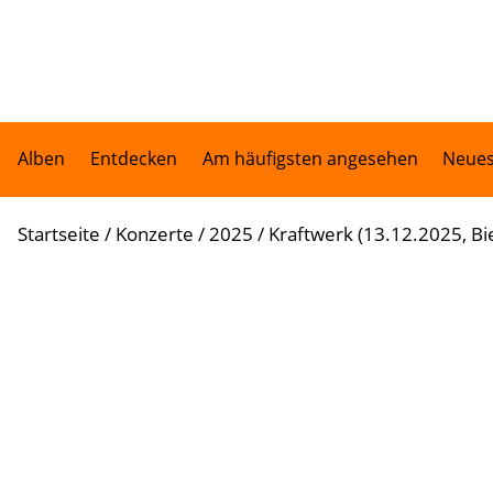
Alben
Entdecken
Am häufigsten angesehen
Neues
Startseite
/
Konzerte
/
2025
/
Kraftwerk (13.12.2025, Bie