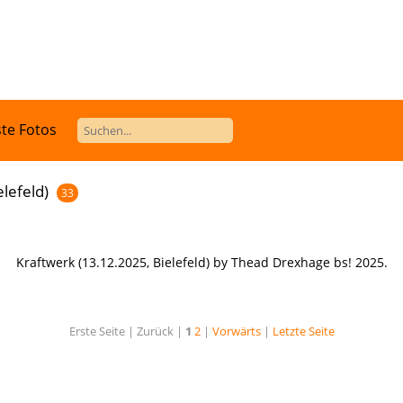
te Fotos
lefeld)
33
Kraftwerk (13.12.2025, Bielefeld) by Thead Drexhage bs! 2025.
Erste Seite |
Zurück |
1
2
|
Vorwärts
|
Letzte Seite