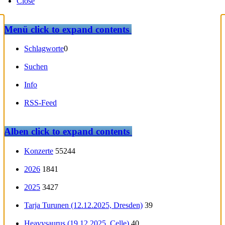
Close
Menü
click to expand contents
Schlagworte
0
Suchen
Info
RSS-Feed
Alben
click to expand contents
Konzerte
55244
2026
1841
2025
3427
Tarja Turunen (12.12.2025, Dresden)
39
Heavysaurus (19.12.2025, Celle)
40