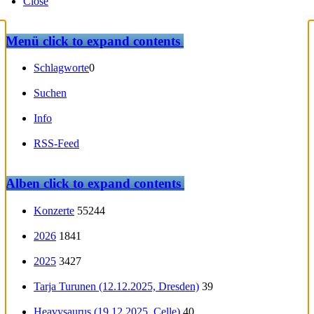
Close
Menü
click to expand contents
Schlagworte
0
Suchen
Info
RSS-Feed
Alben
click to expand contents
Konzerte
55244
2026
1841
2025
3427
Tarja Turunen (12.12.2025, Dresden)
39
Heavysaurus (19.12.2025, Celle)
40