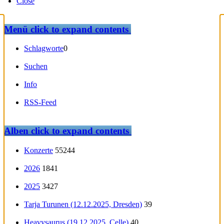
Close
Menü
click to expand contents
Schlagworte
0
Suchen
Info
RSS-Feed
Alben
click to expand contents
Konzerte
55244
2026
1841
2025
3427
Tarja Turunen (12.12.2025, Dresden)
39
Heavysaurus (19.12.2025, Celle)
40