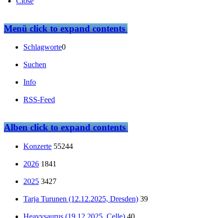
Close
Menü
click to expand contents
Schlagworte
0
Suchen
Info
RSS-Feed
Alben
click to expand contents
Konzerte
55244
2026
1841
2025
3427
Tarja Turunen (12.12.2025, Dresden)
39
Heavysaurus (19.12.2025, Celle)
40