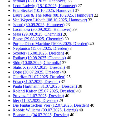
tiefblau (18.10.2025, Hannover)
38
Leon Ladwig (18.10.2025, Hannover)
27
Eric Steckel (10.10.2025, Hannover)
37
Laura Lee & The Jettes (08.10.2025, Hannover)
22
Von Wegen Lisbeth (08.10.2025, Hannover)
32
[soon] (30.09.2025, Hannover)
23
Lacrimosa (30.09.2025, Hannover)
39
Maia (29.08.2025, Chemnitz)
26
Bosse (29.08.2025, Chemnitz)
39
Purple Disco Machine (16.08.2025, Dresden)
40
Neptunica (15.08.2025, Dresden)
8
Scooter (15.08.2025, Dresden)
40
Estikay (10.08.2025, Chemnitz)
40
Sido (10.08.2025, Chemnitz)
37
Static X (30.07.2025, Dresden)
40
Dope (30.07.2025, Dresden)
40
Charlize (31.07.2025, Dresden)
25
Friso (31.07.2025, Dresden)
37
Paula Hartmann 31.07.2025, Dresden)
38
Roland Kaiser (25.07.2025, Dresden)
40
Provinz (11.07.2025, Dresden)
40
Ider (11.07.2025, Dresden)
29
Die Fantastischen Vier (12.07.2025, Dresden)
40
Robbie Williams (09.07.2025, Leipzig)
40
Beatsteaks (04.07.2025, Dresden)
40