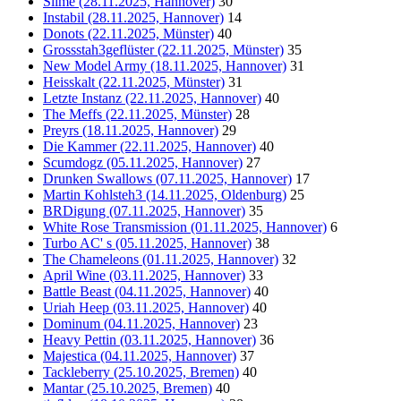
Slime (28.11.2025, Hannover)
30
Instabil (28.11.2025, Hannover)
14
Donots (22.11.2025, Münster)
40
Grossstah3geflüster (22.11.2025, Münster)
35
New Model Army (18.11.2025, Hannover)
31
Heisskalt (22.11.2025, Münster)
31
Letzte Instanz (22.11.2025, Hannover)
40
The Meffs (22.11.2025, Münster)
28
Preyrs (18.11.2025, Hannover)
29
Die Kammer (22.11.2025, Hannover)
40
Scumdogz (05.11.2025, Hannover)
27
Drunken Swallows (07.11.2025, Hannover)
17
Martin Kohlsteh3 (14.11.2025, Oldenburg)
25
BRDigung (07.11.2025, Hannover)
35
White Rose Transmission (01.11.2025, Hannover)
6
Turbo AC' s (05.11.2025, Hannover)
38
The Chameleons (01.11.2025, Hannover)
32
April Wine (03.11.2025, Hannover)
33
Battle Beast (04.11.2025, Hannover)
40
Uriah Heep (03.11.2025, Hannover)
40
Dominum (04.11.2025, Hannover)
23
Heavy Pettin (03.11.2025, Hannover)
36
Majestica (04.11.2025, Hannover)
37
Tackleberry (25.10.2025, Bremen)
40
Mantar (25.10.2025, Bremen)
40