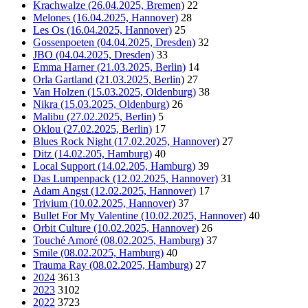
Krachwalze (26.04.2025, Bremen)
22
Melones (16.04.2025, Hannover)
28
Les Os (16.04.2025, Hannover)
25
Gossenpoeten (04.04.2025, Dresden)
32
JBO (04.04.2025, Dresden)
33
Emma Harner (21.03.2025, Berlin)
14
Orla Gartland (21.03.2025, Berlin)
27
Van Holzen (15.03.2025, Oldenburg)
38
Nikra (15.03.2025, Oldenburg)
26
Malibu (27.02.2025, Berlin)
5
Oklou (27.02.2025, Berlin)
17
Blues Rock Night (17.02.2025, Hannover)
27
Ditz (14.02.205, Hamburg)
40
Local Support (14.02.205, Hamburg)
39
Das Lumpenpack (12.02.2025, Hannover)
31
Adam Angst (12.02.2025, Hannover)
17
Trivium (10.02.2025, Hannover)
37
Bullet For My Valentine (10.02.2025, Hannover)
40
Orbit Culture (10.02.2025, Hannover)
26
Touché Amoré (08.02.2025, Hamburg)
37
Smile (08.02.2025, Hamburg)
40
Trauma Ray (08.02.2025, Hamburg)
27
2024
3613
2023
3102
2022
3723