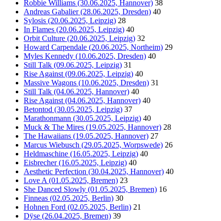
Robbie Williams (30.06.2025, Hannover)
38
Andreas Gabalier (28.06.2025, Dresden)
40
Sylosis (20.06.2025, Leipzig)
28
In Flames (20.06.2025, Leipzig)
40
Orbit Culture (20.06.2025, Leipzig)
32
Howard Carpendale (20.06.2025, Northeim)
29
Myles Kennedy (10.06.2025, Dresden)
40
Still Talk (09.06.2025, Leipzig)
31
Rise Against (09.06.2025, Leipzig)
40
Massive Wagons (10.06.2025, Dresden)
31
Still Talk (04.06.2025, Hannover)
40
Rise Against (04.06.2025, Hannover)
40
Betontod (30.05.2025, Leipzig)
37
Marathonmann (30.05.2025, Leipzig)
40
Muck & The Mires (19.05.2025, Hannover)
28
The Hawaiians (19.05.2025, Hannover)
27
Marcus Wiebusch (29.05.2025, Worpswede)
26
Heldmaschine (16.05.2025, Leipzig)
40
Eisbrecher (16.05.2025, Leipzig)
40
Aesthetic Perfection (30.04.2025, Hannover)
40
Love A (01.05.2025, Bremen)
23
She Danced Slowly (01.05.2025, Bremen)
16
Finneas (02.05.2025, Berlin)
30
Hohnen Ford (02.05.2025, Berlin)
21
Dÿse (26.04.2025, Bremen)
39