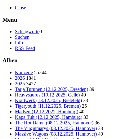
Close
Menü
Schlagworte
0
Suchen
Info
RSS-Feed
Alben
Konzerte
55244
2026
1841
2025
3427
Tarja Turunen (12.12.2025, Dresden)
39
Heavysaurus (19.12.2025, Celle)
40
Kraftwerk (13.12.2025, Bielefeld)
33
Tigeryouth (11.12.2025, Bremen)
25
Madsen (12.12.2025, Hamburg)
40
Kapa Tult (12.12.2025, Hamburg)
33
The Hot Damn (08.12.2025, Hannover)
36
The Virginmarys (08.12.2025, Hannover)
33
Massive Wagons (08.12.2025, Hannover)
40