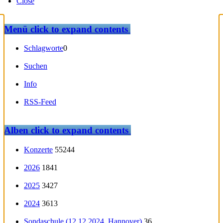
Close
Menü
click to expand contents
Schlagworte
0
Suchen
Info
RSS-Feed
Alben
click to expand contents
Konzerte
55244
2026
1841
2025
3427
2024
3613
Sondaschule (12.12.2024, Hannover)
36