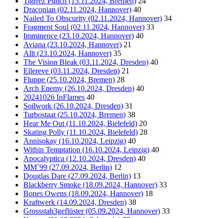
Tigrrez Punch (15.11.2024, Bremen)
24
Draconian (02.11.2024, Hannover)
40
Nailed To Obscurity (02.11.2024, Hannover)
34
Fragment Soul (02.11.2024, Hannover)
33
Imminence (23.10.2024, Hannover)
40
Aviana (23.10.2024, Hannover)
21
Allt (23.10.2024, Hannover)
35
The Vision Bleak (03.11.2024, Dresden)
40
Ellereve (03.11.2024, Dresden)
21
Fluppe (25.10.2024, Bremen)
28
Arch Enemy (26.10.2024, Dresden)
40
20241026 InFlames
40
Soilwork (26.10.2024, Dresden)
31
Turbostaat (25.10.2024, Bremen)
38
Hear Me Out (11.10.2024, Bielefeld)
20
Skating Polly (11.10.2024, Bielefeld)
28
Annisokay (16.10.2024, Leipzig)
40
Within Temptation (16.10.2024, Leipzig)
40
Apocalyptica (12.10.2024, Dresden)
40
MM`99 (27.09.2024, Berlin)
12
Douglas Dare (27.09.2024, Berlin)
13
Blackberry Smoke (18.09.2024, Hannover)
33
Bones Owens (18.09.2024, Hannover)
18
Kraftwerk (14.09.2024, Dresden)
38
Grossstah3geflüster (05.09.2024, Hannover)
33