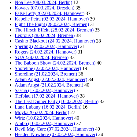
Noa Lee (08.03.2024, Berlin)
12
Kovacs (07.03.2024, Dresden)
35
False Lefty (02.03.2024, Hannover)
37
Kapelle Petra (02.03.2024, Hannover)
39
Fight The Fight (28.02.2024, Bremen)
31
The Hirsch Effekt (28.02.2024, Bremen)
35
Leprous (28.02.2024, Bremen)
38
Casino Blackout (24.02.2024, Hannover)
28
Sperling (24.02.2024, Hannover)
21
Rogers (24.02.2024, Hannover)
31
SUA (24.02.2024, Bremen)
33
The Baboon Show (24.02.2024, Bremen)
40
Shoreline (22.02.2024, Hannover)
19
Shoreline (21.02.2024, Bremen)
36
Adam Angst (22.02.2024, Hannover)
34
Adam Angst (21.02.2024, Bremen)
40
Sascia (17.02.2024, Hannover)
7
Tiefblau (17.02.2024, Hannover)
38
The Last Dinner Party (16.02.2024, Berlin)
32
Lana Lubany (16.02.2024, Berlin)
16
Moyka (05.02.2024, Berlin)
27
Wirtz (10.02.2024, Hannover)
40
Ambo (10.02.2024, Hannover)
37
Devil May Care (07.02.2024, Hannover)
40
Headed Nowhere (07.02.2024, Hannover)
24