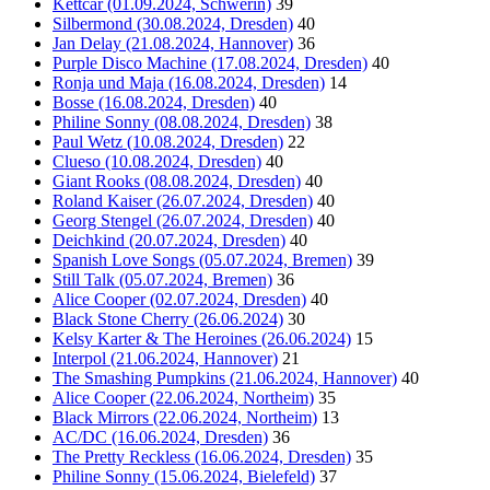
Kettcar (01.09.2024, Schwerin)
39
Silbermond (30.08.2024, Dresden)
40
Jan Delay (21.08.2024, Hannover)
36
Purple Disco Machine (17.08.2024, Dresden)
40
Ronja und Maja (16.08.2024, Dresden)
14
Bosse (16.08.2024, Dresden)
40
Philine Sonny (08.08.2024, Dresden)
38
Paul Wetz (10.08.2024, Dresden)
22
Clueso (10.08.2024, Dresden)
40
Giant Rooks (08.08.2024, Dresden)
40
Roland Kaiser (26.07.2024, Dresden)
40
Georg Stengel (26.07.2024, Dresden)
40
Deichkind (20.07.2024, Dresden)
40
Spanish Love Songs (05.07.2024, Bremen)
39
Still Talk (05.07.2024, Bremen)
36
Alice Cooper (02.07.2024, Dresden)
40
Black Stone Cherry (26.06.2024)
30
Kelsy Karter & The Heroines (26.06.2024)
15
Interpol (21.06.2024, Hannover)
21
The Smashing Pumpkins (21.06.2024, Hannover)
40
Alice Cooper (22.06.2024, Northeim)
35
Black Mirrors (22.06.2024, Northeim)
13
AC/DC (16.06.2024, Dresden)
36
The Pretty Reckless (16.06.2024, Dresden)
35
Philine Sonny (15.06.2024, Bielefeld)
37