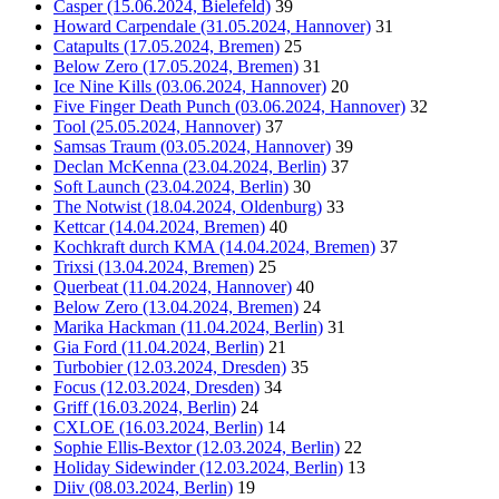
Casper (15.06.2024, Bielefeld)
39
Howard Carpendale (31.05.2024, Hannover)
31
Catapults (17.05.2024, Bremen)
25
Below Zero (17.05.2024, Bremen)
31
Ice Nine Kills (03.06.2024, Hannover)
20
Five Finger Death Punch (03.06.2024, Hannover)
32
Tool (25.05.2024, Hannover)
37
Samsas Traum (03.05.2024, Hannover)
39
Declan McKenna (23.04.2024, Berlin)
37
Soft Launch (23.04.2024, Berlin)
30
The Notwist (18.04.2024, Oldenburg)
33
Kettcar (14.04.2024, Bremen)
40
Kochkraft durch KMA (14.04.2024, Bremen)
37
Trixsi (13.04.2024, Bremen)
25
Querbeat (11.04.2024, Hannover)
40
Below Zero (13.04.2024, Bremen)
24
Marika Hackman (11.04.2024, Berlin)
31
Gia Ford (11.04.2024, Berlin)
21
Turbobier (12.03.2024, Dresden)
35
Focus (12.03.2024, Dresden)
34
Griff (16.03.2024, Berlin)
24
CXLOE (16.03.2024, Berlin)
14
Sophie Ellis-Bextor (12.03.2024, Berlin)
22
Holiday Sidewinder (12.03.2024, Berlin)
13
Diiv (08.03.2024, Berlin)
19