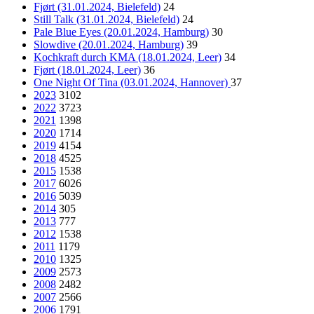
Fjørt (31.01.2024, Bielefeld)
24
Still Talk (31.01.2024, Bielefeld)
24
Pale Blue Eyes (20.01.2024, Hamburg)
30
Slowdive (20.01.2024, Hamburg)
39
Kochkraft durch KMA (18.01.2024, Leer)
34
Fjørt (18.01.2024, Leer)
36
One Night Of Tina (03.01.2024, Hannover)
37
2023
3102
2022
3723
2021
1398
2020
1714
2019
4154
2018
4525
2015
1538
2017
6026
2016
5039
2014
305
2013
777
2012
1538
2011
1179
2010
1325
2009
2573
2008
2482
2007
2566
2006
1791