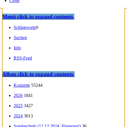
Close
Menü
click to expand contents
Schlagworte
0
Suchen
Info
RSS-Feed
Alben
click to expand contents
Konzerte
55244
2026
1841
2025
3427
2024
3613
Sondaschule (12.12.2024, Hannover)
36