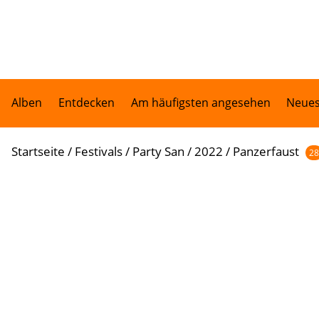
Alben
Entdecken
Am häufigsten angesehen
Neues
Startseite
/
Festivals
/
Party San
/
2022
/
Panzerfaust
28