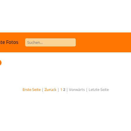
te Fotos
Erste Seite
|
Zurück
|
1
2
| Vorwärts
| Letzte Seite