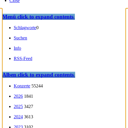
Close
Menü
click to expand contents
Schlagworte
0
Suchen
Info
RSS-Feed
Alben
click to expand contents
Konzerte
55244
2026
1841
2025
3427
2024
3613
2023
3102