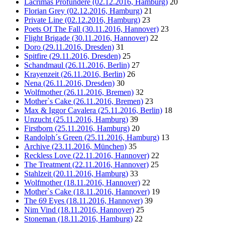
Lacrimas Profundere (02.12.2016, Hamburg)
20
Florian Grey (02.12.2016, Hamburg)
21
Private Line (02.12.2016, Hamburg)
23
Poets Of The Fall (30.11.2016, Hannover)
23
Flight Brigade (30.11.2016, Hannover)
22
Doro (29.11.2016, Dresden)
31
Spitfire (29.11.2016, Dresden)
25
Schandmaul (26.11.2016, Berlin)
27
Krayenzeit (26.11.2016, Berlin)
26
Nena (26.11.2016, Dresden)
30
Wolfmother (26.11.2016, Bremen)
32
Mother`s Cake (26.11.2016, Bremen)
23
Max & Iggor Cavalera (25.11.2016, Berlin)
18
Unzucht (25.11.2016, Hamburg)
39
Firstborn (25.11.2016, Hamburg)
20
Randolph´s Green (25.11.2016, Hamburg)
13
Archive (23.11.2016, München)
35
Reckless Love (22.11.2016, Hannover)
22
The Treatment (22.11.2016, Hannover)
25
Stahlzeit (20.11.2016, Hamburg)
33
Wolfmother (18.11.2016, Hannover)
22
Mother`s Cake (18.11.2016, Hannover)
19
The 69 Eyes (18.11.2016, Hannover)
39
Nim Vind (18.11.2016, Hannover)
25
Stoneman (18.11.2016, Hamburg)
22