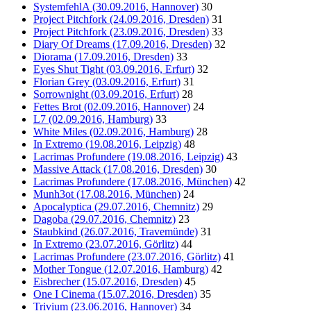
SystemfehlA (30.09.2016, Hannover)
30
Project Pitchfork (24.09.2016, Dresden)
31
Project Pitchfork (23.09.2016, Dresden)
33
Diary Of Dreams (17.09.2016, Dresden)
32
Diorama (17.09.2016, Dresden)
33
Eyes Shut Tight (03.09.2016, Erfurt)
32
Florian Grey (03.09.2016, Erfurt)
31
Sorrownight (03.09.2016, Erfurt)
28
Fettes Brot (02.09.2016, Hannover)
24
L7 (02.09.2016, Hamburg)
33
White Miles (02.09.2016, Hamburg)
28
In Extremo (19.08.2016, Leipzig)
48
Lacrimas Profundere (19.08.2016, Leipzig)
43
Massive Attack (17.08.2016, Dresden)
30
Lacrimas Profundere (17.08.2016, München)
42
Munh3ot (17.08.2016, München)
24
Apocalyptica (29.07.2016, Chemnitz)
29
Dagoba (29.07.2016, Chemnitz)
23
Staubkind (26.07.2016, Travemünde)
31
In Extremo (23.07.2016, Görlitz)
44
Lacrimas Profundere (23.07.2016, Görlitz)
41
Mother Tongue (12.07.2016, Hamburg)
42
Eisbrecher (15.07.2016, Dresden)
45
One I Cinema (15.07.2016, Dresden)
35
Trivium (23.06.2016, Hannover)
34