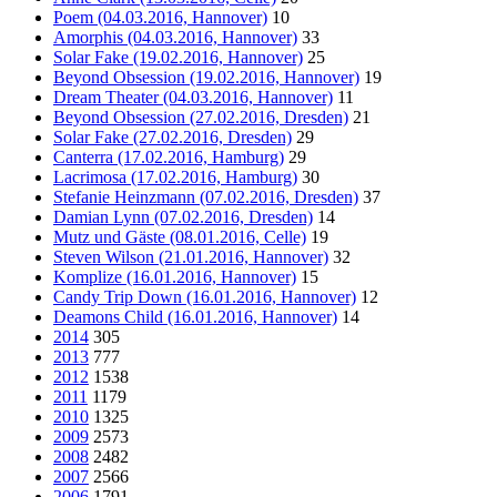
Poem (04.03.2016, Hannover)
10
Amorphis (04.03.2016, Hannover)
33
Solar Fake (19.02.2016, Hannover)
25
Beyond Obsession (19.02.2016, Hannover)
19
Dream Theater (04.03.2016, Hannover)
11
Beyond Obsession (27.02.2016, Dresden)
21
Solar Fake (27.02.2016, Dresden)
29
Canterra (17.02.2016, Hamburg)
29
Lacrimosa (17.02.2016, Hamburg)
30
Stefanie Heinzmann (07.02.2016, Dresden)
37
Damian Lynn (07.02.2016, Dresden)
14
Mutz und Gäste (08.01.2016, Celle)
19
Steven Wilson (21.01.2016, Hannover)
32
Komplize (16.01.2016, Hannover)
15
Candy Trip Down (16.01.2016, Hannover)
12
Deamons Child (16.01.2016, Hannover)
14
2014
305
2013
777
2012
1538
2011
1179
2010
1325
2009
2573
2008
2482
2007
2566
2006
1791