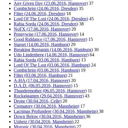
Any Given Day (23.06.2016, Hannover)
37
Combichrist (24.06.2016, Dresden)
35
Filter (24.06.2016, Dresden)
18
Lord Of The Lost (24.06.2016, Dresden)
45
Rabia Sorda (24.06.2016, Dresden)
38
NoFX (17.06.2016, Hannover)
20
Pennywise (17.06.2016, Hannover)
14
Good Riddance (17.06.2016, Hannover)
15
Starset (14.06.2016, Hamburg)
29
Breaking Benjamin (14.06.2016, Hamburg)
30
Udo Lindenberg (14.06.2016, Hannover)
64
Rabia Sorda (03.06.2016, Hamburg)
13
Lord Of The Lost (03.06.2016, Hamburg)
24
Combichrist (03.06.2016, Hamburg)
19
Filter (03.06.2016, Hamburg)
21
A-HA (17.04.2016, Hannover)
20
D.A.D. (06.05.2016, Hannover)
15
Thundermother (06.05.2016, Hannover)
11
Rockgiganten (29.04.2016, Hannover)
43
Drone (30.04.2016, Celle)
20
Crematory (30.04.2016, Mannheim)
17
Lacrimas Profundere (30.04.2016, Mannheim)
38
Down Below (30.04.2016, Mannheim)
36
Unherz (30.04.2016, Mannheim)
22
Moronic (30.04.2016, Mannheim)
27