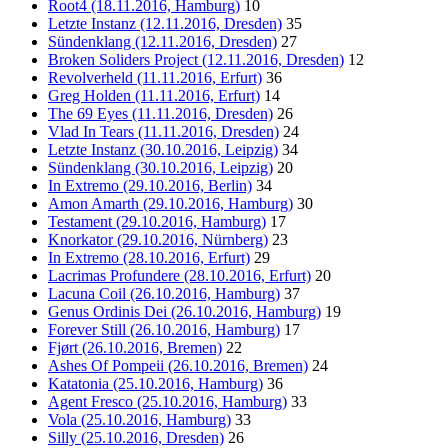
Root4 (18.11.2016, Hamburg)
10
Letzte Instanz (12.11.2016, Dresden)
35
Sündenklang (12.11.2016, Dresden)
27
Broken Soliders Project (12.11.2016, Dresden)
12
Revolverheld (11.11.2016, Erfurt)
36
Greg Holden (11.11.2016, Erfurt)
14
The 69 Eyes (11.11.2016, Dresden)
26
Vlad In Tears (11.11.2016, Dresden)
24
Letzte Instanz (30.10.2016, Leipzig)
34
Sündenklang (30.10.2016, Leipzig)
20
In Extremo (29.10.2016, Berlin)
34
Amon Amarth (29.10.2016, Hamburg)
30
Testament (29.10.2016, Hamburg)
17
Knorkator (29.10.2016, Nürnberg)
23
In Extremo (28.10.2016, Erfurt)
29
Lacrimas Profundere (28.10.2016, Erfurt)
20
Lacuna Coil (26.10.2016, Hamburg)
37
Genus Ordinis Dei (26.10.2016, Hamburg)
19
Forever Still (26.10.2016, Hamburg)
17
Fjørt (26.10.2016, Bremen)
22
Ashes Of Pompeii (26.10.2016, Bremen)
24
Katatonia (25.10.2016, Hamburg)
36
Agent Fresco (25.10.2016, Hamburg)
33
Vola (25.10.2016, Hamburg)
33
Silly (25.10.2016, Dresden)
26