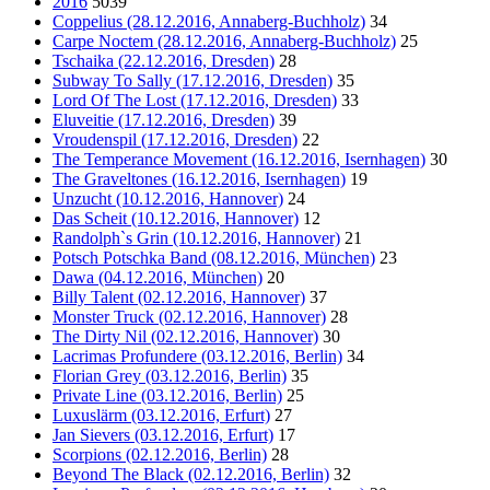
2016
5039
Coppelius (28.12.2016, Annaberg-Buchholz)
34
Carpe Noctem (28.12.2016, Annaberg-Buchholz)
25
Tschaika (22.12.2016, Dresden)
28
Subway To Sally (17.12.2016, Dresden)
35
Lord Of The Lost (17.12.2016, Dresden)
33
Eluveitie (17.12.2016, Dresden)
39
Vroudenspil (17.12.2016, Dresden)
22
The Temperance Movement (16.12.2016, Isernhagen)
30
The Graveltones (16.12.2016, Isernhagen)
19
Unzucht (10.12.2016, Hannover)
24
Das Scheit (10.12.2016, Hannover)
12
Randolph`s Grin (10.12.2016, Hannover)
21
Potsch Potschka Band (08.12.2016, München)
23
Dawa (04.12.2016, München)
20
Billy Talent (02.12.2016, Hannover)
37
Monster Truck (02.12.2016, Hannover)
28
The Dirty Nil (02.12.2016, Hannover)
30
Lacrimas Profundere (03.12.2016, Berlin)
34
Florian Grey (03.12.2016, Berlin)
35
Private Line (03.12.2016, Berlin)
25
Luxuslärm (03.12.2016, Erfurt)
27
Jan Sievers (03.12.2016, Erfurt)
17
Scorpions (02.12.2016, Berlin)
28
Beyond The Black (02.12.2016, Berlin)
32