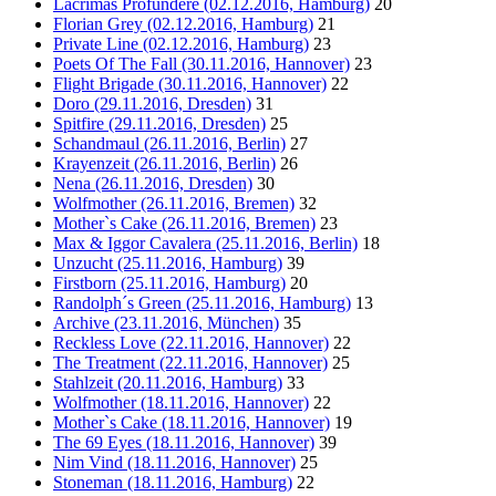
Lacrimas Profundere (02.12.2016, Hamburg)
20
Florian Grey (02.12.2016, Hamburg)
21
Private Line (02.12.2016, Hamburg)
23
Poets Of The Fall (30.11.2016, Hannover)
23
Flight Brigade (30.11.2016, Hannover)
22
Doro (29.11.2016, Dresden)
31
Spitfire (29.11.2016, Dresden)
25
Schandmaul (26.11.2016, Berlin)
27
Krayenzeit (26.11.2016, Berlin)
26
Nena (26.11.2016, Dresden)
30
Wolfmother (26.11.2016, Bremen)
32
Mother`s Cake (26.11.2016, Bremen)
23
Max & Iggor Cavalera (25.11.2016, Berlin)
18
Unzucht (25.11.2016, Hamburg)
39
Firstborn (25.11.2016, Hamburg)
20
Randolph´s Green (25.11.2016, Hamburg)
13
Archive (23.11.2016, München)
35
Reckless Love (22.11.2016, Hannover)
22
The Treatment (22.11.2016, Hannover)
25
Stahlzeit (20.11.2016, Hamburg)
33
Wolfmother (18.11.2016, Hannover)
22
Mother`s Cake (18.11.2016, Hannover)
19
The 69 Eyes (18.11.2016, Hannover)
39
Nim Vind (18.11.2016, Hannover)
25
Stoneman (18.11.2016, Hamburg)
22