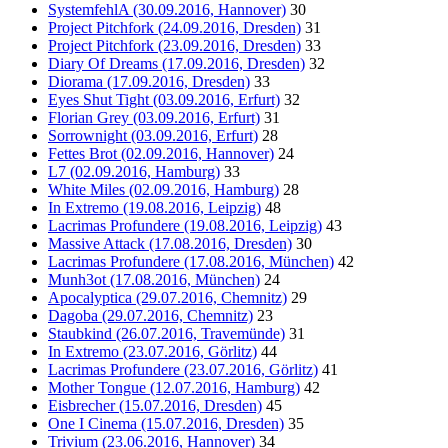
SystemfehlA (30.09.2016, Hannover)
30
Project Pitchfork (24.09.2016, Dresden)
31
Project Pitchfork (23.09.2016, Dresden)
33
Diary Of Dreams (17.09.2016, Dresden)
32
Diorama (17.09.2016, Dresden)
33
Eyes Shut Tight (03.09.2016, Erfurt)
32
Florian Grey (03.09.2016, Erfurt)
31
Sorrownight (03.09.2016, Erfurt)
28
Fettes Brot (02.09.2016, Hannover)
24
L7 (02.09.2016, Hamburg)
33
White Miles (02.09.2016, Hamburg)
28
In Extremo (19.08.2016, Leipzig)
48
Lacrimas Profundere (19.08.2016, Leipzig)
43
Massive Attack (17.08.2016, Dresden)
30
Lacrimas Profundere (17.08.2016, München)
42
Munh3ot (17.08.2016, München)
24
Apocalyptica (29.07.2016, Chemnitz)
29
Dagoba (29.07.2016, Chemnitz)
23
Staubkind (26.07.2016, Travemünde)
31
In Extremo (23.07.2016, Görlitz)
44
Lacrimas Profundere (23.07.2016, Görlitz)
41
Mother Tongue (12.07.2016, Hamburg)
42
Eisbrecher (15.07.2016, Dresden)
45
One I Cinema (15.07.2016, Dresden)
35
Trivium (23.06.2016, Hannover)
34