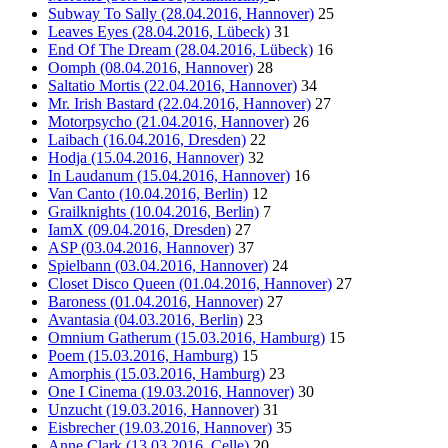
Subway To Sally (28.04.2016, Hannover)
25
Leaves Eyes (28.04.2016, Lübeck)
31
End Of The Dream (28.04.2016, Lübeck)
16
Oomph (08.04.2016, Hannover)
28
Saltatio Mortis (22.04.2016, Hannover)
34
Mr. Irish Bastard (22.04.2016, Hannover)
27
Motorpsycho (21.04.2016, Hannover)
26
Laibach (16.04.2016, Dresden)
22
Hodja (15.04.2016, Hannover)
32
In Laudanum (15.04.2016, Hannover)
16
Van Canto (10.04.2016, Berlin)
12
Grailknights (10.04.2016, Berlin)
7
IamX (09.04.2016, Dresden)
27
ASP (03.04.2016, Hannover)
37
Spielbann (03.04.2016, Hannover)
24
Closet Disco Queen (01.04.2016, Hannover)
27
Baroness (01.04.2016, Hannover)
27
Avantasia (04.03.2016, Berlin)
23
Omnium Gatherum (15.03.2016, Hamburg)
15
Poem (15.03.2016, Hamburg)
15
Amorphis (15.03.2016, Hamburg)
23
One I Cinema (19.03.2016, Hannover)
30
Unzucht (19.03.2016, Hannover)
31
Eisbrecher (19.03.2016, Hannover)
35
Anne Clark (13.03.2016, Celle)
20