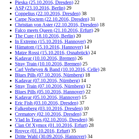
Pieska (25.10.2016, Dresden)
22
ASP (23.10.2016, Berlin)
29
Coppelius (22.10.2016, Dresden)
38
Carpe Noctem (22.10.2016, Dresden)
31
Christian von Aster (22.10.2016, Dresden)
18
Falco meets Queen (21.10.2016, Erfurt)
29
The Cure (18.10.2016, Berlin)
20
In Extremo (15.10.2016, Hannover)
29
Hämatom (15.10.2016, Hannover)
14
Matze Rossi (15.10.2016, Osnabrück)
24
Kadavar (10.10.2016, Bremen)
26
Stray Train (10.10.2016, Bremen)
25
Carl Verheyen & Band (10.10.2016, Celle)
28
Blues Pills (07.10.2016, Nürnberg)
18
Kadavar (07.10.2016, Nürnberg)
14
Stray Train (07.10.2016, Nürnberg)
12
Blues Pills (05.10.2016, Hannover)
22
Kadavar (05.10.2016, Hannover)
15
Eric Fish (03.10.2016, Dresden)
37
Falkenberg (03.10.2016, Dresden)
10
Crematory (02.10.2016, Dresden)
37
Vlad In Tears (02.10.2016, Dresden)
36
Clan Of Xymox (01.10.2016, Erfurt)
28
Rroyce (01.10.2016, Erfurt)
35
Dritte Wahl (30.09.2016, Hannover)
34