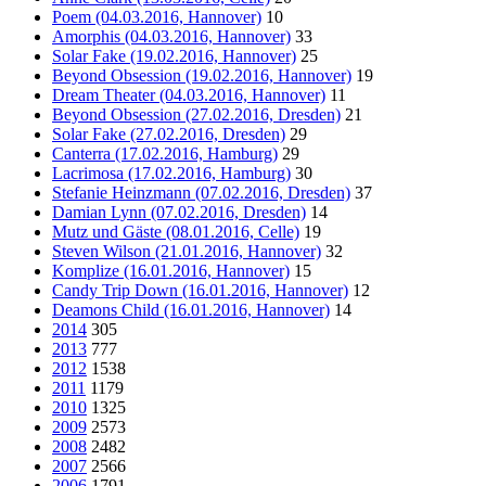
Poem (04.03.2016, Hannover)
10
Amorphis (04.03.2016, Hannover)
33
Solar Fake (19.02.2016, Hannover)
25
Beyond Obsession (19.02.2016, Hannover)
19
Dream Theater (04.03.2016, Hannover)
11
Beyond Obsession (27.02.2016, Dresden)
21
Solar Fake (27.02.2016, Dresden)
29
Canterra (17.02.2016, Hamburg)
29
Lacrimosa (17.02.2016, Hamburg)
30
Stefanie Heinzmann (07.02.2016, Dresden)
37
Damian Lynn (07.02.2016, Dresden)
14
Mutz und Gäste (08.01.2016, Celle)
19
Steven Wilson (21.01.2016, Hannover)
32
Komplize (16.01.2016, Hannover)
15
Candy Trip Down (16.01.2016, Hannover)
12
Deamons Child (16.01.2016, Hannover)
14
2014
305
2013
777
2012
1538
2011
1179
2010
1325
2009
2573
2008
2482
2007
2566
2006
1791