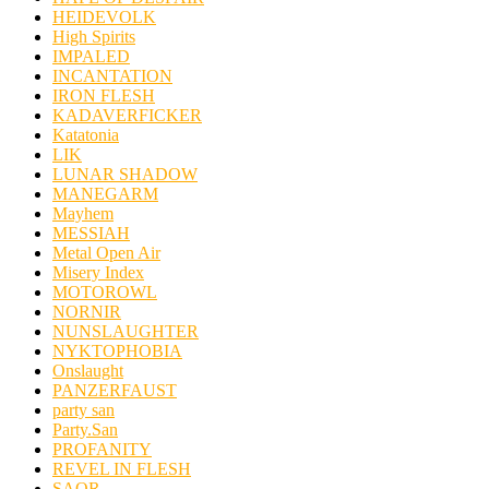
HEIDEVOLK
High Spirits
IMPALED
INCANTATION
IRON FLESH
KADAVERFICKER
Katatonia
LIK
LUNAR SHADOW
MANEGARM
Mayhem
MESSIAH
Metal Open Air
Misery Index
MOTOROWL
NORNIR
NUNSLAUGHTER
NYKTOPHOBIA
Onslaught
PANZERFAUST
party san
Party.San
PROFANITY
REVEL IN FLESH
SAOR