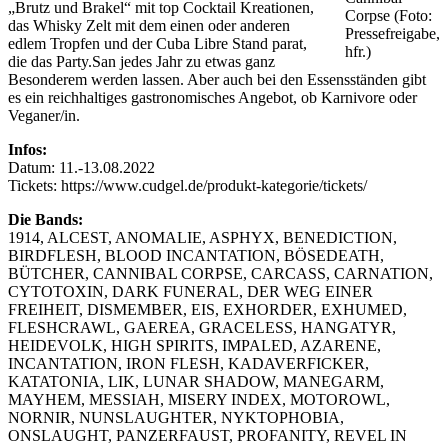
„Brutz und Brakel“ mit top Cocktail Kreationen,
Corpse (Foto:
das Whisky Zelt mit dem einen oder anderen
Pressefreigabe,
edlem Tropfen und der Cuba Libre Stand parat,
hfr.)
die das Party.San jedes Jahr zu etwas ganz
Besonderem werden lassen. Aber auch bei den Essensständen gibt
es ein reichhaltiges gastronomisches Angebot, ob Karnivore oder
Veganer/in.
Infos:
Datum: 11.-13.08.2022
Tickets: https://www.cudgel.de/produkt-kategorie/tickets/
Die Bands:
1914, ALCEST, ANOMALIE, ASPHYX, BENEDICTION,
BIRDFLESH, BLOOD INCANTATION, BÖSEDEATH,
BÜTCHER, CANNIBAL CORPSE, CARCASS, CARNATION,
CYTOTOXIN, DARK FUNERAL, DER WEG EINER
FREIHEIT, DISMEMBER, EIS, EXHORDER, EXHUMED,
FLESHCRAWL, GAEREA, GRACELESS, HANGATYR,
HEIDEVOLK, HIGH SPIRITS, IMPALED, AZARENE,
INCANTATION, IRON FLESH, KADAVERFICKER,
KATATONIA, LIK, LUNAR SHADOW, MANEGARM,
MAYHEM, MESSIAH, MISERY INDEX, MOTOROWL,
NORNIR, NUNSLAUGHTER, NYKTOPHOBIA,
ONSLAUGHT, PANZERFAUST, PROFANITY, REVEL IN