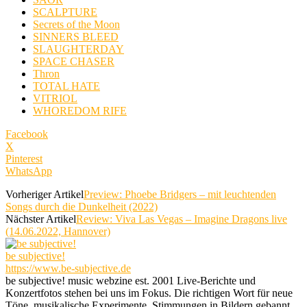
SCALPTURE
Secrets of the Moon
SINNERS BLEED
SLAUGHTERDAY
SPACE CHASER
Thron
TOTAL HATE
VITRIOL
WHOREDOM RIFE
Facebook
X
Pinterest
WhatsApp
Vorheriger Artikel
Preview: Phoebe Bridgers – mit leuchtenden
Songs durch die Dunkelheit (2022)
Nächster Artikel
Review: Viva Las Vegas – Imagine Dragons live
(14.06.2022, Hannover)
be subjective!
https://www.be-subjective.de
be subjective! music webzine est. 2001 Live-Berichte und
Konzertfotos stehen bei uns im Fokus. Die richtigen Wort für neue
Töne, musikalische Experimente, Stimmungen in Bildern gebannt,