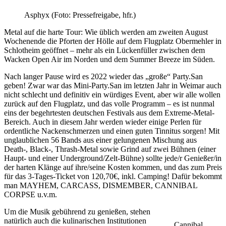
Asphyx (Foto: Pressefreigabe, hfr.)
Metal auf die harte Tour: Wie üblich werden am zweiten August
Wochenende die Pforten der Hölle auf dem Flugplatz Obermehler in
Schlotheim geöffnet – mehr als ein Lückenfüller zwischen dem
Wacken Open Air im Norden und dem Summer Breeze im Süden.
Nach langer Pause wird es 2022 wieder das „große“ Party.San
geben! Zwar war das Mini-Party.San im letzten Jahr in Weimar auch
nicht schlecht und definitiv ein würdiges Event, aber wir alle wollen
zurück auf den Flugplatz, und das volle Programm – es ist nunmal
eins der begehrtesten deutschen Festivals aus dem Extreme-Metal-
Bereich. Auch in diesem Jahr werden wieder einige Perlen für
ordentliche Nackenschmerzen und einen guten Tinnitus sorgen! Mit
unglaublichen 56 Bands aus einer gelungenen Mischung aus
Death-, Black-, Thrash-Metal sowie Grind auf zwei Bühnen (einer
Haupt- und einer Underground/Zelt-Bühne) sollte jede/r Genießer/in
der harten Klänge auf ihre/seine Kosten kommen, und das zum Preis
für das 3-Tages-Ticket von 120,70€, inkl. Camping! Dafür bekommt
man MAYHEM, CARCASS, DISMEMBER, CANNIBAL
CORPSE u.v.m.
Um die Musik gebührend zu genießen, stehen
natürlich auch die kulinarischen Institutionen
Cannibal