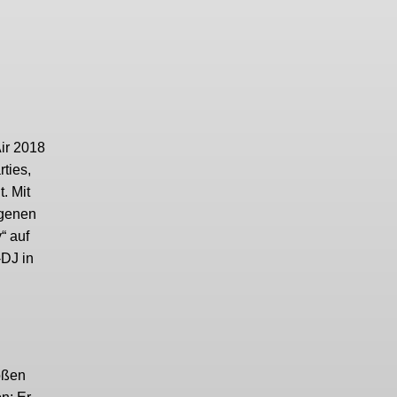
ir 2018
ties,
. Mit
igenen
“ auf
-DJ in
oßen