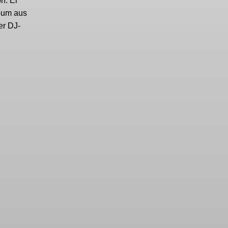
n: Er
lbum aus
er DJ-