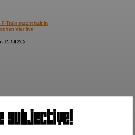
F-Train macht halt in
schen Vier live
r
-
15. Juli 2019