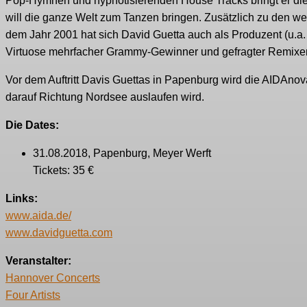
Pop-Hymnen und hypnotisierenden House Tracks bringt er die 
will die ganze Welt zum Tanzen bringen. Zusätzlich zu den we
dem Jahr 2001 hat sich David Guetta auch als Produzent (u.a
Virtuose mehrfacher Grammy-Gewinner und gefragter Remixer
Vor dem Auftritt Davis Guettas in Papenburg wird die AIDAnova
darauf Richtung Nordsee auslaufen wird.
Die Dates:
31.08.2018, Papenburg, Meyer Werft
Tickets: 35 €
Links:
www.aida.de/
www.davidguetta.com
Veranstalter:
Hannover Concerts
Four Artists