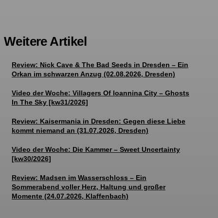
Weitere Artikel
Review: Nick Cave & The Bad Seeds in Dresden – Ein
Orkan im schwarzen Anzug (02.08.2026, Dresden)
Video der Woche: Villagers Of Ioannina City – Ghosts
In The Sky [kw31/2026]
Review: Kaisermania in Dresden: Gegen diese Liebe
kommt niemand an (31.07.2026, Dresden)
Video der Woche: Die Kammer – Sweet Uncertainty
[kw30/2026]
Review: Madsen im Wasserschloss – Ein
Sommerabend voller Herz, Haltung und großer
Momente (24.07.2026, Klaffenbach)