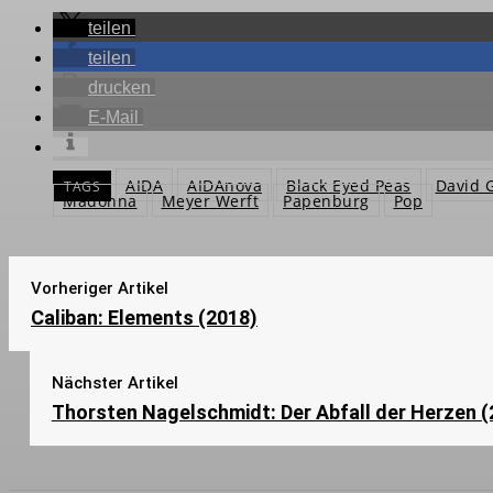
teilen
teilen
drucken
E-Mail
AIDA
AIDAnova
Black Eyed Peas
David 
TAGS
Madonna
Meyer Werft
Papenburg
Pop
Vorheriger Artikel
Caliban: Elements (2018)
Nächster Artikel
Thorsten Nagelschmidt: Der Abfall der Herzen (