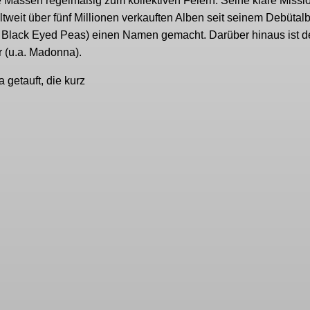
Massen regelmäßig zum kollektiven Feiern. Seine klare Missio
ltweit über fünf Millionen verkauften Alben seit seinem Debüta
. Black Eyed Peas) einen Namen gemacht. Darüber hinaus ist d
 (u.a. Madonna).
 getauft, die kurz