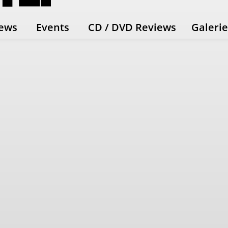
ews
Events
CD / DVD Reviews
Galeri