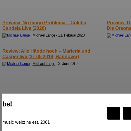
Preview: No tengo Problema – Culcha
Preview: D
Candela Live (2020)
Die Orsons 
Michael Lange
-
21. Februar 2020
Review: Alle Hände hoch – Marteria und
Casper live (31.05.2019, Hannover)
Michael Lange
-
3. Juni 2019
bs!
music webzine est. 2001