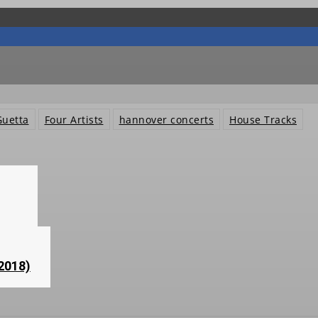
Guetta
Four Artists
hannover concerts
House Tracks
2018)