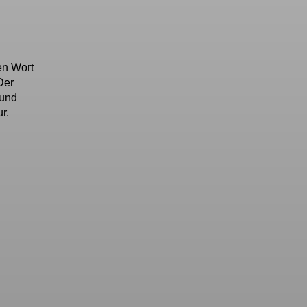
en Wort
Der
 und
ur.