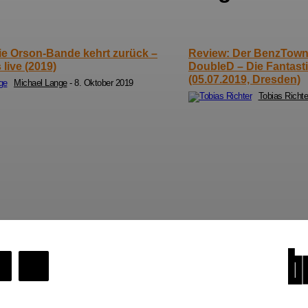
ie Orson-Bande kehrt zurück –
Review: Der BenzTown 
live (2019)
DoubleD – Die Fantasti
(05.07.2019, Dresden)
Michael Lange
-
8. Oktober 2019
Tobias Richte