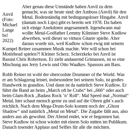
Aber genau diese Umstände haben Anvil zu dem
gemacht, was sie heute sind: der Amboss (Anvil) für den
Anvil
Metal. Bodenständig mit bedingungsloser Hingabe. Anvil
(Foto:
(damals noch Lips) gibt es bereits seit 1978. Da haben
Michael
sich einige Anekdoten angesammelt. Irgendwann mal
Lange
wollte Metal-Godfather Lemmy Kilmister Steve Kudlow
bs!
abwerben, weil dieser so virtuos Gitarre spielte. Aber
2022)
daraus wurde nix, weil Kudlow schon ewig mit seinem
Kumpel Reiner zusammen Musik machte. Wer will schon bei
Motörhead spielen?! Kleiner Scherz. Scherzkeks bei Anvil ist
Bassist Chris Robertson. Er zieht andauernd Grimassen, ist so eine
Mischung aus Jerry Lewis und Otto Waalkes. Spasssss am Bass.
Robb Reiner ist wohl der obercoolste Drummer of the World. Was
er am Schlagzeug leistet, insbesondere bei seinem Solo, ist großes
Handwerk in grandios. Und dann ist da natürlich Steve Kudlow. Er
führt die Band an beim „March oft he Crabs“ bei „666“ oder auch
beim Glam-Rock „Badass Rock ’n‘ Roll“. Mal Speed mal „Normal“
Metal, hier schaut mensch gerne zu und auf die Ohren gibt´s auch
reichlich. Nach dem Mega-Drum-Solo kommt noch der „Ghost
Shadow“ und natürlich „Metal on Metal“. Die Zugabe fällt aus, also
anders aus als gewohnt. Der Abend endet, wie er begonnen hat.
Steve Kudlow ist schon wieder mit einem Solo mitten im Publikum.
Danach tosender Applaus und Selfies für alle die möchten.