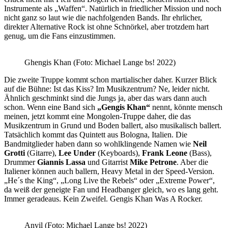
Instrumente als „Waffen“. Natürlich in friedlicher Mission und noch
nicht ganz so laut wie die nachfolgenden Bands. Ihr ehrlicher,
direkter Alternative Rock ist ohne Schnörkel, aber trotzdem hart
genug, um die Fans einzustimmen.
Ghengis Khan (Foto: Michael Lange bs! 2022)
Die zweite Truppe kommt schon martialischer daher. Kurzer Blick
auf die Bühne: Ist das Kiss? Im Musikzentrum? Ne, leider nicht.
Ähnlich geschminkt sind die Jungs ja, aber das wars dann auch
schon. Wenn eine Band sich
„Gengis Khan“
nennt, könnte mensch
meinen, jetzt kommt eine Mongolen-Truppe daher, die das
Musikzentrum in Grund und Boden ballert, also musikalisch ballert.
Tatsächlich kommt das Quintett aus Bologna, Italien. Die
Bandmitglieder haben dann so wohlklingende Namen wie
Neil
Grotti
(Gitarre),
Lee Under
(Keyboards),
Frank Leone
(Bass),
Drummer
Giannis Lassa
und Gitarrist
Mike
Petrone
. Aber die
Italiener können auch ballern, Heavy Metal in der Speed-Version.
„He´s the King“, „Long Live the Rebels“ oder „Extreme Power“,
da weiß der geneigte Fan und Headbanger gleich, wo es lang geht.
Immer geradeaus. Kein Zweifel. Gengis Khan Was A Rocker.
Anvil (Foto: Michael Lange bs! 2022)