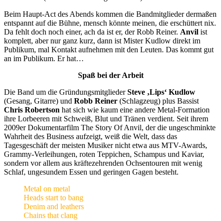
Beim Haupt-Act des Abends kommen die Bandmitglieder dermaßen
entspannt auf die Bühne, mensch könnte meinen, die erschüttert nix.
Da fehlt doch noch einer, ach da ist er, der Robb Reiner.
Anvil
ist
komplett, aber nur ganz kurz, dann ist Mister Kudlow direkt im
Publikum, mal Kontakt aufnehmen mit den Leuten. Das kommt gut
an im Publikum. Er hat…
Spaß bei der Arbeit
Die Band um die Gründungsmitglieder
Steve ‚Lips‘ Kudlow
(Gesang, Gitarre) und
Robb Reiner
(Schlagzeug) plus Bassist
Chris Robertson
hat sich wie kaum eine andere Metal-Formation
ihre Lorbeeren mit Schweiß, Blut und Tränen verdient. Seit ihrem
2009er Dokumentarfilm The Story Of Anvil, der die ungeschminkte
Wahrheit des Business aufzeigt, weiß die Welt, dass das
Tagesgeschäft der meisten Musiker nicht etwa aus MTV-Awards,
Grammy-Verleihungen, roten Teppichen, Schampus und Kaviar,
sondern vor allem aus kräftezehrenden Ochsentouren mit wenig
Schlaf, ungesundem Essen und geringen Gagen besteht.
Metal on metal
Heads start to bang
Denim and leathers
Chains that clang