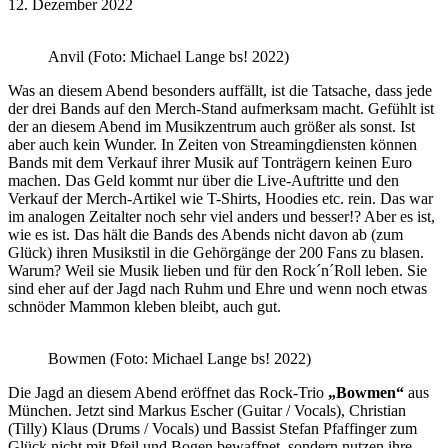
12. Dezember 2022
Anvil (Foto: Michael Lange bs! 2022)
Was an diesem Abend besonders auffällt, ist die Tatsache, dass jede
der drei Bands auf den Merch-Stand aufmerksam macht. Gefühlt ist
der an diesem Abend im Musikzentrum auch größer als sonst. Ist
aber auch kein Wunder. In Zeiten von Streamingdiensten können
Bands mit dem Verkauf ihrer Musik auf Tonträgern keinen Euro
machen. Das Geld kommt nur über die Live-Auftritte und den
Verkauf der Merch-Artikel wie T-Shirts, Hoodies etc. rein. Das war
im analogen Zeitalter noch sehr viel anders und besser!? Aber es ist,
wie es ist. Das hält die Bands des Abends nicht davon ab (zum
Glück) ihren Musikstil in die Gehörgänge der 200 Fans zu blasen.
Warum? Weil sie Musik lieben und für den Rock´n´Roll leben. Sie
sind eher auf der Jagd nach Ruhm und Ehre und wenn noch etwas
schnöder Mammon kleben bleibt, auch gut.
Bowmen (Foto: Michael Lange bs! 2022)
Die Jagd an diesem Abend eröffnet das Rock-Trio
„Bowmen“
aus
München. Jetzt sind Markus Escher (Guitar / Vocals), Christian
(Tilly) Klaus (Drums / Vocals) und Bassist Stefan Pfaffinger zum
Glück nicht mit Pfeil und Bogen bewaffnet, sondern nutzen ihre