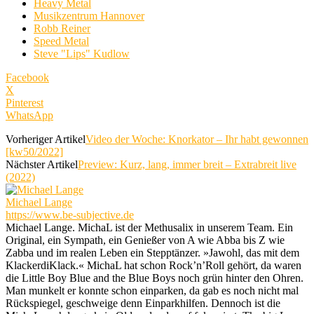
Heavy Metal
Musikzentrum Hannover
Robb Reiner
Speed Metal
Steve "Lips" Kudlow
Facebook
X
Pinterest
WhatsApp
Vorheriger Artikel
Video der Woche: Knorkator – Ihr habt gewonnen
[kw50/2022]
Nächster Artikel
Preview: Kurz, lang, immer breit – Extrabreit live
(2022)
Michael Lange
https://www.be-subjective.de
Michael Lange. MichaL ist der Methusalix in unserem Team. Ein
Original, ein Sympath, ein Genießer von A wie Abba bis Z wie
Zabba und im realen Leben ein Stepptänzer. »Jawohl, das mit dem
KlackerdiKlack.« MichaL hat schon Rock’n’Roll gehört, da waren
die Little Boy Blue and the Blue Boys noch grün hinter den Ohren.
Man munkelt er konnte schon einparken, da gab es noch nicht mal
Rückspiegel, geschweige denn Einparkhilfen. Dennoch ist die