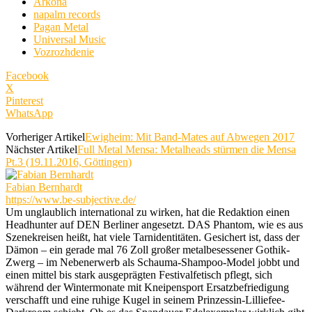
Arkona
napalm records
Pagan Metal
Universal Music
Vozrozhdenie
Facebook
X
Pinterest
WhatsApp
Vorheriger Artikel
Ewigheim: Mit Band-Mates auf Abwegen 2017
Nächster Artikel
Full Metal Mensa: Metalheads stürmen die Mensa
Pt.3 (19.11.2016, Göttingen)
Fabian Bernhardt
https://www.be-subjective.de/
Um unglaublich international zu wirken, hat die Redaktion einen
Headhunter auf DEN Berliner angesetzt. DAS Phantom, wie es aus
Szenekreisen heißt, hat viele Tarnidentitäten. Gesichert ist, dass der
Dämon – ein gerade mal 76 Zoll großer metalbesessener Gothik-
Zwerg – im Nebenerwerb als Schauma-Shampoo-Model jobbt und
einen mittel bis stark ausgeprägten Festivalfetisch pflegt, sich
während der Wintermonate mit Kneipensport Ersatzbefriedigung
verschafft und eine ruhige Kugel in seinem Prinzessin-Lilliefee-