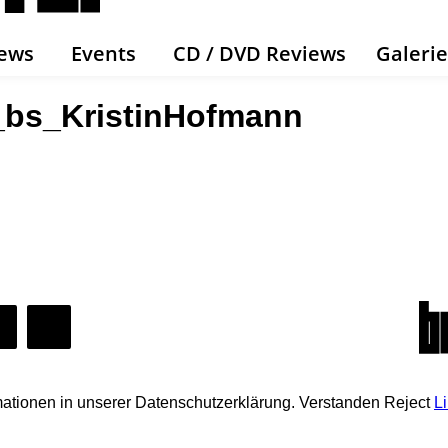
ews
Events
CD / DVD Reviews
Galeri
bs_KristinHofmann
mationen in unserer Datenschutzerklärung.
Verstanden
Reject
L